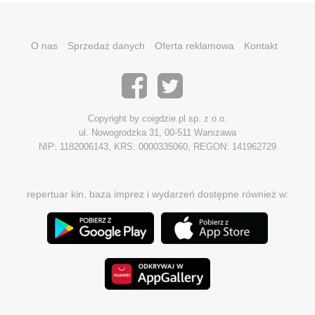
O nas
Sprzedaż danych
Oferta reklamowa
Kontakt
Copyright by coigdzie.pl sp. z o.o.
ul. Nowogrodzka 31, 00-511 Warszawa
NIP: 1182006143, KRS: 0000335060, REGON: 141962729
repertuar kin, baza imprez i wydarzeń dostępne również w: