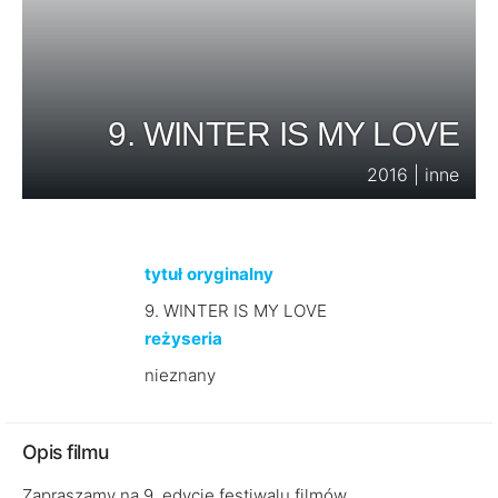
9. WINTER IS MY LOVE
2016 | inne
tytuł oryginalny
9. WINTER IS MY LOVE
reżyseria
nieznany
Opis filmu
Zapraszamy na 9. edycję festiwalu filmów