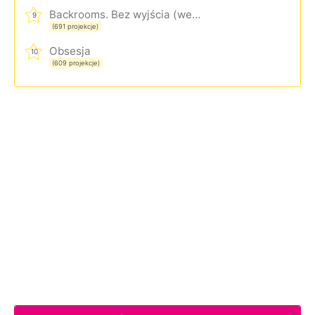
Backrooms. Bez wyjścia (wersja rozszerzona)
9
(691 projekcje)
Obsesja
10
(609 projekcje)