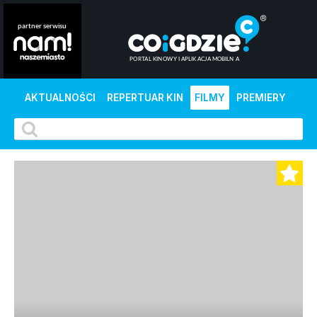
AKTUALNOŚCI
REPERTUAR KIN
FILMY
PREMIERY