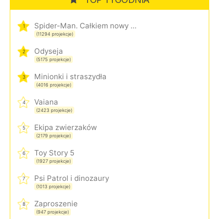
Spider-Man. Całkiem nowy dzień
1
(11294 projekcje)
Odyseja
2
(5175 projekcje)
Minionki i straszydła
3
(4016 projekcje)
Vaiana
4
(2423 projekcje)
Ekipa zwierzaków
5
(2179 projekcje)
Toy Story 5
6
(1927 projekcje)
Psi Patrol i dinozaury
7
(1013 projekcje)
Zaproszenie
8
(947 projekcje)