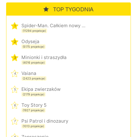
TOP TYGODNIA
Spider-Man. Całkiem nowy dzień
1
(11294 projekcje)
Odyseja
2
(5175 projekcje)
Minionki i straszydła
3
(4016 projekcje)
Vaiana
4
(2423 projekcje)
Ekipa zwierzaków
5
(2179 projekcje)
Toy Story 5
6
(1927 projekcje)
Psi Patrol i dinozaury
7
(1013 projekcje)
Zaproszenie