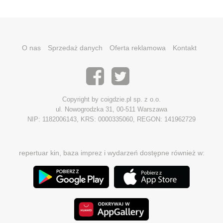
O nas
Sprzedaż danych
Oferta reklamowa
Kontakt
Copyright by coigdzie.pl sp. z o.o.
ul. Nowogrodzka 31, 00-511 Warszawa
NIP: 1182006143, KRS: 0000335060, REGON: 141962729
repertuar kin, baza imprez i wydarzeń dostępne również w: