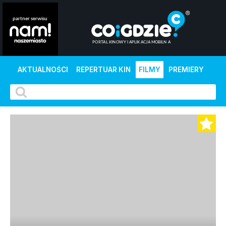
AKTUALNOŚCI
REPERTUAR KIN
FILMY
PREMIERY