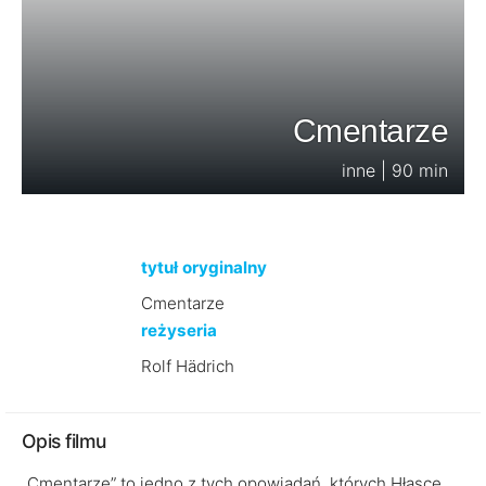
Cmentarze
inne | 90 min
tytuł oryginalny
Cmentarze
reżyseria
Rolf Hädrich
Opis filmu
„Cmentarze” to jedno z tych opowiadań, których Hłasce