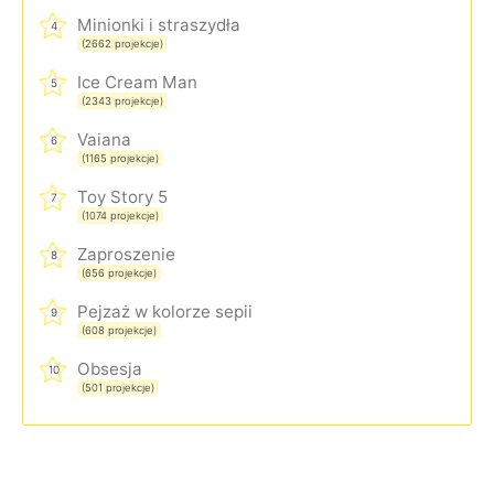
Minionki i straszydła
4
(2662 projekcje)
Ice Cream Man
5
(2343 projekcje)
Vaiana
6
(1165 projekcje)
Toy Story 5
7
(1074 projekcje)
Zaproszenie
8
(656 projekcje)
Pejzaż w kolorze sepii
9
(608 projekcje)
Obsesja
10
(501 projekcje)