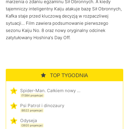
marzenia o zdaniu egzaminu Sił Obronnych. A kiedy
tajemniczy inteligentny Kaiju atakuje bazę Sił Obronnych,
Kafka staje przed kluczową decyzją w rozpaczliwej
sytuacji... Film zawiera podsumowanie pierwszego
sezonu Kaiju No. 8 oraz nowy oryginalny odcinek
zatytułowany Hoshina's Day Off.
TOP TYGODNIA
Spider-Man. Całkiem nowy dzień
1
(11384 projekcje)
Psi Patrol i dinozaury
2
(8522 projekcje)
Odyseja
3
(3920 projekcje)