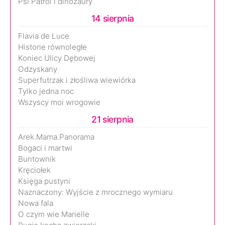
Psi Patrol i dinozaury
14 sierpnia
Flavia de Luce
Historie równoległe
Koniec Ulicy Dębowej
Odzyskany
Superfutrzak i złośliwa wiewiórka
Tylko jedna noc
Wszyscy moi wrogowie
21 sierpnia
Arek.Mama.Panorama
Bogaci i martwi
Buntownik
Kręciołek
Księga pustyni
Naznaczony: Wyjście z mrocznego wymiaru
Nowa fala
O czym wie Marielle