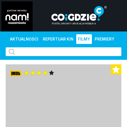
AKTUALNOŚCI
REPERTUAR KIN
FILMY
PREMIERY