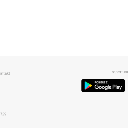
repertua
ontakt
2729