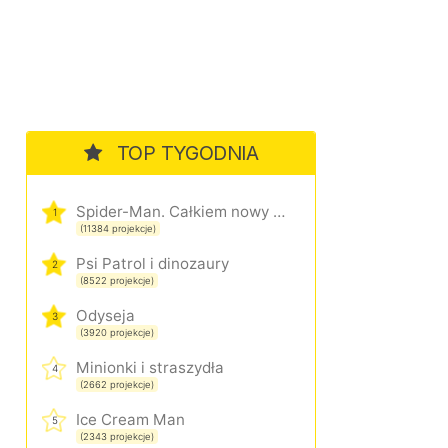
TOP TYGODNIA
Spider-Man. Całkiem nowy dzień
1
(11384 projekcje)
Psi Patrol i dinozaury
2
(8522 projekcje)
Odyseja
3
(3920 projekcje)
Minionki i straszydła
4
(2662 projekcje)
Ice Cream Man
5
(2343 projekcje)