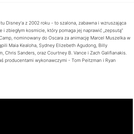
itu Disney'a z 2002 roku - to szalona, zabawna i wzruszająca
i zbiegłym kosmicie, który pomaga jej naprawić „zepsutą”
r Camp, nominowany do Oscara za animację Marcel Muszelka w
ili Maia Kealoha, Sydney Elizebeth Agudong, Billy
Chris Sanders, oraz Courtney B. Vance i Zach Galifianakis.
 zaś producentami wykonawczymi - Tom Peitzman i Ryan