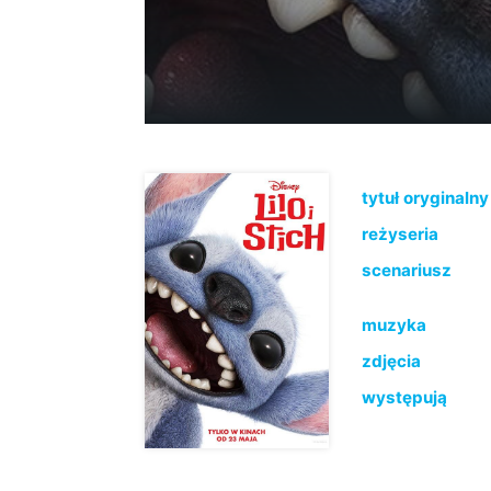
tytuł oryginalny
reżyseria
scenariusz
muzyka
zdjęcia
występują