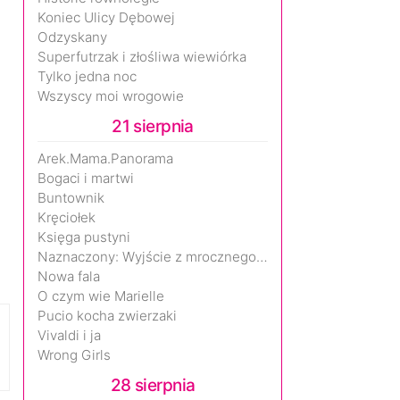
Koniec Ulicy Dębowej
Odzyskany
Superfutrzak i złośliwa wiewiórka
Tylko jedna noc
Wszyscy moi wrogowie
21 sierpnia
Arek.Mama.Panorama
Bogaci i martwi
Buntownik
Kręciołek
Księga pustyni
Naznaczony: Wyjście z mrocznego wymiaru
Nowa fala
O czym wie Marielle
Pucio kocha zwierzaki
Vivaldi i ja
Wrong Girls
28 sierpnia