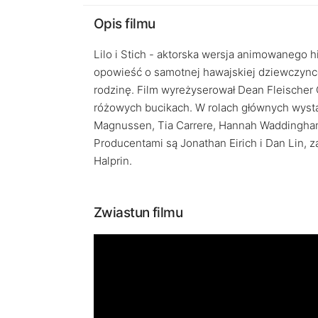
Opis filmu
Lilo i Stich - aktorska wersja animowanego h
opowieść o samotnej hawajskiej dziewczynce 
rodzinę. Film wyreżyserował Dean Fleische
różowych bucikach. W rolach głównych wystąp
Magnussen, Tia Carrere, Hannah Waddingham, 
Producentami są Jonathan Eirich i Dan Lin,
Halprin.
Zwiastun filmu