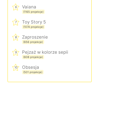
Vaiana
6
(1165 projekcje)
Toy Story 5
7
(1074 projekcje)
Zaproszenie
8
(656 projekcje)
Pejzaż w kolorze sepii
9
(608 projekcje)
Obsesja
10
(501 projekcje)