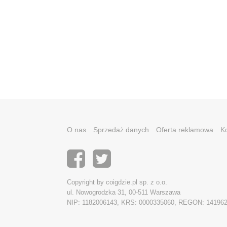
O nas
Sprzedaż danych
Oferta reklamowa
K
Copyright by coigdzie.pl sp. z o.o.
ul. Nowogrodzka 31, 00-511 Warszawa
NIP: 1182006143, KRS: 0000335060, REGON: 14196