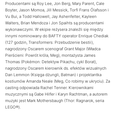
Producentami są Roy Lee, Jon Berg, Mary Parent, Cale
Boyter, Jason Momoa, Jill Messick, Torfi Frans Ólafsson i
Vu Bui, a Todd Hallowell, Jay Ashenfelter, Kayleen
Walters, Brian Mendoza i Jon Spaihts są producentami
wykonawczymi. W ekipie reżysera znaleźli się między
innymi nominowany do BAFTY operator Enrique Chediak
(127 godzin, Transformers: Przebudzenie bestii),
nagrodzony Oscarem scenograf Grant Major (Władca
Pierścieni: Powrót króla, Meg), montażysta James
Thomas (Pokémon: Detektyw Pikachu, cykl Borat),
nagrodzony Oscarem kierownik ds. efektów wizualnych
Dan Lemmon (Księga dżungli, Batman) i projektantka
kostiumów Amanda Neale (Meg, Co robimy w ukryciu). Za
casting odpowiada Rachel Tenner. Kierownikami
muzycznymi są Gabe Hilfer i Karyn Rachtman, a autorem
muzyki jest Mark Mothersbaugh (Thor: Ragnarok, seria
LEGO®).