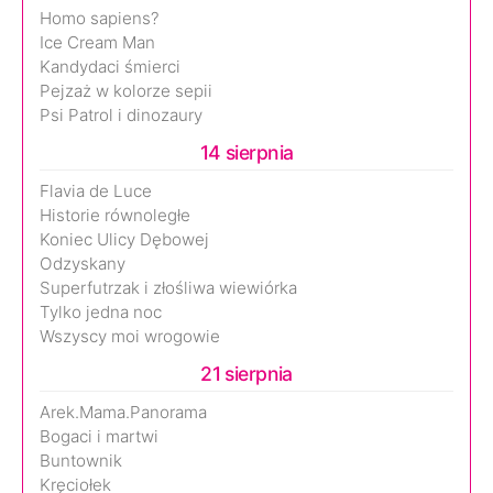
Homo sapiens?
Ice Cream Man
Kandydaci śmierci
Pejzaż w kolorze sepii
Psi Patrol i dinozaury
14 sierpnia
Flavia de Luce
Historie równoległe
Koniec Ulicy Dębowej
Odzyskany
Superfutrzak i złośliwa wiewiórka
Tylko jedna noc
Wszyscy moi wrogowie
21 sierpnia
Arek.Mama.Panorama
Bogaci i martwi
Buntownik
Kręciołek