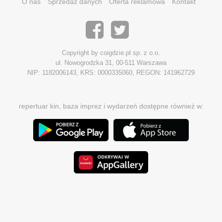
O nas
Sprzedaż danych
Oferta reklamowa
Kontakt
Copyright by coigdzie.pl sp. z o.o.
ul. Nowogrodzka 31, 00-511 Warszawa
NIP: 1182006143, KRS: 0000335060, REGON: 141962729
repertuar kin, baza imprez i wydarzeń dostępne również w: