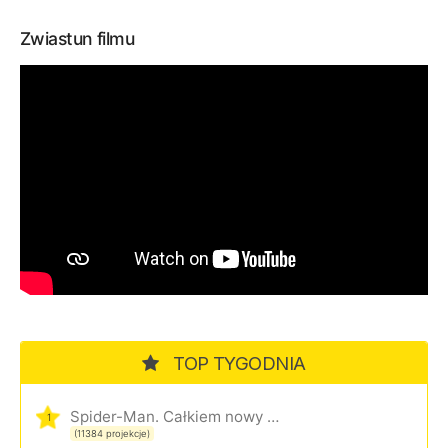
Zwiastun filmu
TOP TYGODNIA
Spider-Man. Całkiem nowy dzień
1
(11384 projekcje)