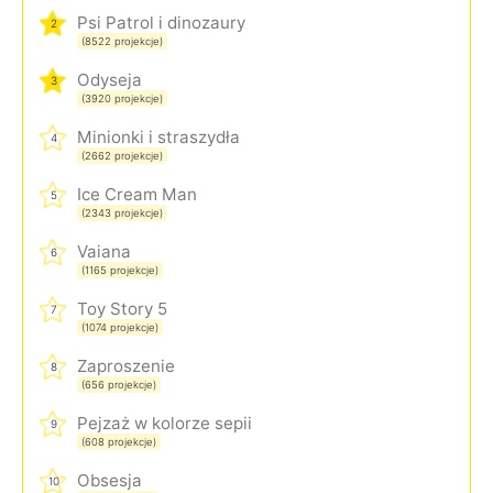
Psi Patrol i dinozaury
2
(8522 projekcje)
Odyseja
3
(3920 projekcje)
Minionki i straszydła
4
(2662 projekcje)
Ice Cream Man
5
(2343 projekcje)
Vaiana
6
(1165 projekcje)
Toy Story 5
7
(1074 projekcje)
Zaproszenie
8
(656 projekcje)
Pejzaż w kolorze sepii
9
(608 projekcje)
Obsesja
10