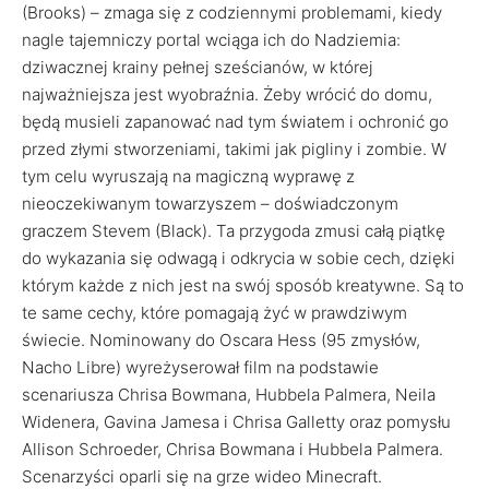
(Brooks) – zmaga się z codziennymi problemami, kiedy
nagle tajemniczy portal wciąga ich do Nadziemia:
dziwacznej krainy pełnej sześcianów, w której
najważniejsza jest wyobraźnia. Żeby wrócić do domu,
będą musieli zapanować nad tym światem i ochronić go
przed złymi stworzeniami, takimi jak pigliny i zombie. W
tym celu wyruszają na magiczną wyprawę z
nieoczekiwanym towarzyszem – doświadczonym
graczem Stevem (Black). Ta przygoda zmusi całą piątkę
do wykazania się odwagą i odkrycia w sobie cech, dzięki
którym każde z nich jest na swój sposób kreatywne. Są to
te same cechy, które pomagają żyć w prawdziwym
świecie. Nominowany do Oscara Hess (95 zmysłów,
Nacho Libre) wyreżyserował film na podstawie
scenariusza Chrisa Bowmana, Hubbela Palmera, Neila
Widenera, Gavina Jamesa i Chrisa Galletty oraz pomysłu
Allison Schroeder, Chrisa Bowmana i Hubbela Palmera.
Scenarzyści oparli się na grze wideo Minecraft.