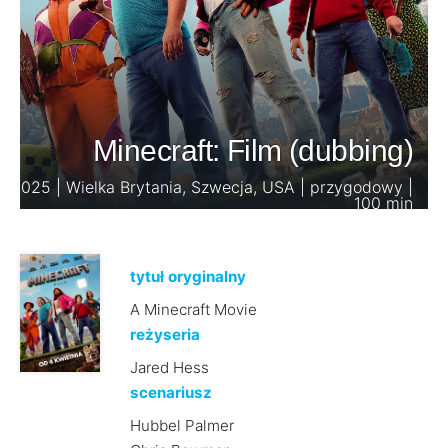
Minecraft: Film (dubbing)
2025 | Wielka Brytania, Szwecja, USA | przygodowy |
100 min
tytuł oryginalny
A Minecraft Movie
reżyseria
Jared Hess
scenariusz
Hubbel Palmer