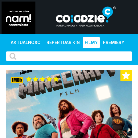
AKTUALNOŚCI
REPERTUAR KIN
FILMY
PREMIERY