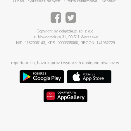
O nas
Sprzedaż danych
Oferta reklamowa
Kontakt
Copyright by coigdzie.pl sp. z o.o.
ul. Nowogrodzka 31, 00-511 Warszawa
NIP: 1182006143, KRS: 0000335060, REGON: 141962729
repertuar kin, baza imprez i wydarzeń dostępne również w: