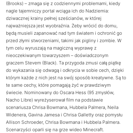
(Brooks) – zmaga się z codziennymi problemami, kiedy
nagle tajemniczy portal wciąga ich do Nadziemia:
dziwacznej krainy pełnej sześcianów, w której
najważniejsza jest wyobraźnia. Żeby wrócić do domu,
będą musieli zapanować nad tym światem i ochronić go
przed złymi stworzeniami, takimi jak pigliny i zombie. W
tym celu wyruszają na magiczną wyprawę z
nieoczekiwanym towarzyszem – doświadczonym
graczem Stevem (Black). Ta przygoda zmusi całą piątkę
do wykazania się odwagą i odkrycia w sobie cech, dzięki
którym każde z nich jest na swój sposób kreatywne. Są to
te same cechy, które pomagają żyć w prawdziwym
świecie. Nominowany do Oscara Hess (95 zmysłów,
Nacho Libre) wyreżyserował film na podstawie
scenariusza Chrisa Bowmana, Hubbela Palmera, Neila
Widenera, Gavina Jamesa i Chrisa Galletty oraz pomysłu
Allison Schroeder, Chrisa Bowmana i Hubbela Palmera.
Scenarzyści oparli się na grze wideo Minecraft.