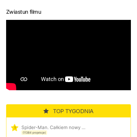
Zwiastun filmu
TOP TYGODNIA
Spider-Man. Całkiem nowy dzień
1
(11384 projekcje)