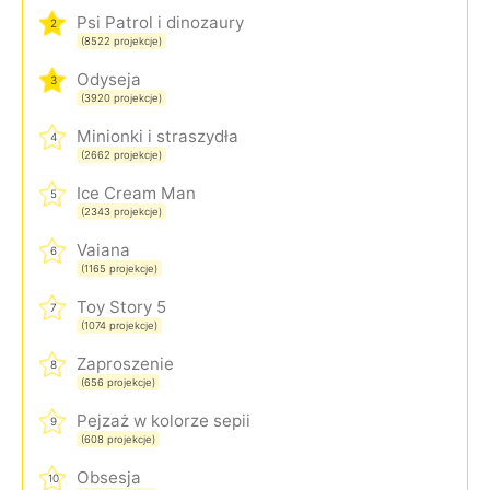
Psi Patrol i dinozaury
2
(8522 projekcje)
Odyseja
3
(3920 projekcje)
Minionki i straszydła
4
(2662 projekcje)
Ice Cream Man
5
(2343 projekcje)
Vaiana
6
(1165 projekcje)
Toy Story 5
7
(1074 projekcje)
Zaproszenie
8
(656 projekcje)
Pejzaż w kolorze sepii
9
(608 projekcje)
Obsesja
10