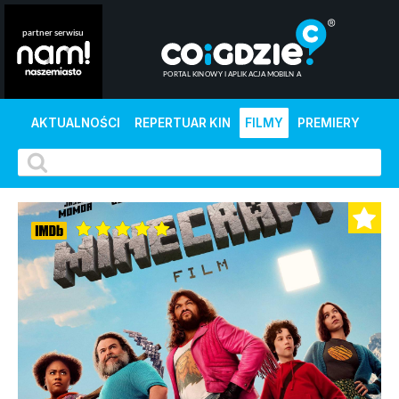
AKTUALNOŚCI
REPERTUAR KIN
FILMY
PREMIERY