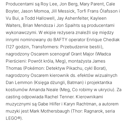
Producentami są Roy Lee, Jon Berg, Mary Parent, Cale
Boyter, Jason Momoa, Jill Messick, Torfi Frans Ólafsson i
Vu Bui, a Todd Hallowell, Jay Ashenfelter, Kayleen
Walters, Brian Mendoza i Jon Spaihts są producentami
wykonawczymi. W ekipie reżysera znaleźli się między
innymi nominowany do BAFTY operator Enrique Chediak
(127 godzin, Transformers: Przebudzenie bestii),
nagrodzony Oscarem scenograf Grant Major (Władca
Pierścieni: Powrót króla, Meg), montażysta James
Thomas (Pokémon: Detektyw Pikachu, cykl Borat),
nagrodzony Oscarem kierownik ds. efektów wizualnych
Dan Lemmon (Księga dżungli, Batman) i projektantka
kostiumów Amanda Neale (Meg, Co robimy w ukryciu). Za
casting odpowiada Rachel Tenner. Kierownikami
muzycznymi są Gabe Hilfer i Karyn Rachtman, a autorem
muzyki jest Mark Mothersbaugh (Thor: Ragnarok, seria
LEGO®).