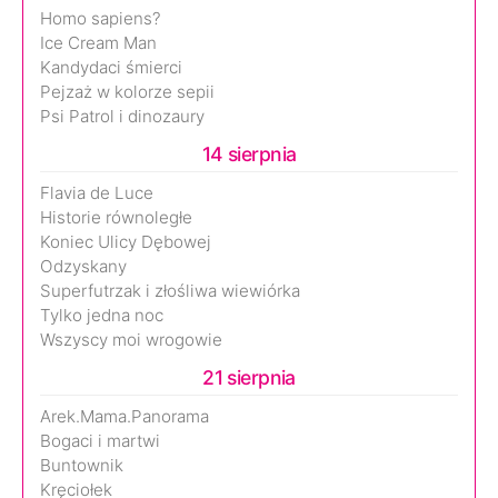
Homo sapiens?
Ice Cream Man
Kandydaci śmierci
Pejzaż w kolorze sepii
Psi Patrol i dinozaury
14 sierpnia
Flavia de Luce
Historie równoległe
Koniec Ulicy Dębowej
Odzyskany
Superfutrzak i złośliwa wiewiórka
Tylko jedna noc
Wszyscy moi wrogowie
21 sierpnia
Arek.Mama.Panorama
Bogaci i martwi
Buntownik
Kręciołek