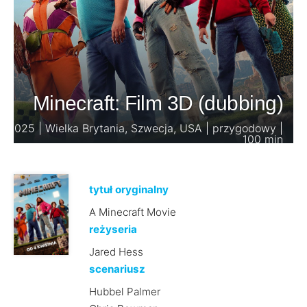
Minecraft: Film 3D (dubbing)
2025 | Wielka Brytania, Szwecja, USA | przygodowy |
100 min
tytuł oryginalny
A Minecraft Movie
reżyseria
Jared Hess
scenariusz
Hubbel Palmer