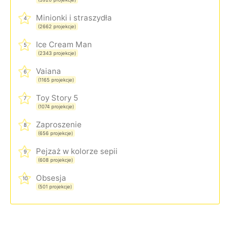
Minionki i straszydła
4
(2662 projekcje)
Ice Cream Man
5
(2343 projekcje)
Vaiana
6
(1165 projekcje)
Toy Story 5
7
(1074 projekcje)
Zaproszenie
8
(656 projekcje)
Pejzaż w kolorze sepii
9
(608 projekcje)
Obsesja
10
(501 projekcje)