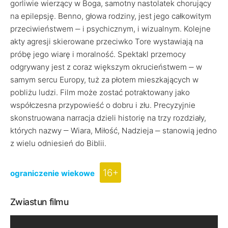
gorliwie wierzący w Boga, samotny nastolatek chorujący
na epilepsję. Benno, głowa rodziny, jest jego całkowitym
przeciwieństwem ‒ i psychicznym, i wizualnym. Kolejne
akty agresji skierowane przeciwko Tore wystawiają na
próbę jego wiarę i moralność. Spektakl przemocy
odgrywany jest z coraz większym okrucieństwem ‒ w
samym sercu Europy, tuż za płotem mieszkających w
pobliżu ludzi. Film może zostać potraktowany jako
współczesna przypowieść o dobru i złu. Precyzyjnie
skonstruowana narracja dzieli historię na trzy rozdziały,
których nazwy ‒ Wiara, Miłość, Nadzieja ‒ stanowią jedno
z wielu odniesień do Biblii.
16+
ograniczenie wiekowe
Zwiastun filmu