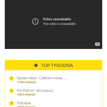
TOP TYGODNIA
Spider-Man. Całkiem nowy dzień
1
(11384 projekcje)
Psi Patrol i dinozaury
2
(8522 projekcje)
Odyseja
3
(3920 projekcje)