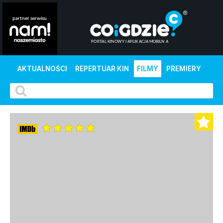
AKTUALNOŚCI
REPERTUAR KIN
FILMY
PREMIERY