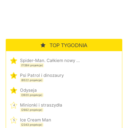
TOP TYGODNIA
Spider-Man. Całkiem nowy dzień
1
(11384 projekcje)
Psi Patrol i dinozaury
2
(8522 projekcje)
Odyseja
3
(3920 projekcje)
Minionki i straszydła
4
(2662 projekcje)
Ice Cream Man
5
(2343 projekcje)