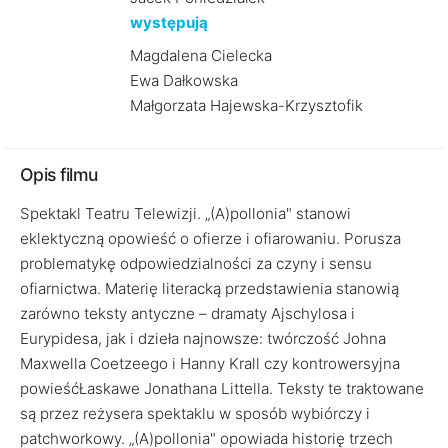
występują
Magdalena Cielecka
Ewa Dałkowska
Małgorzata Hajewska-Krzysztofik
Opis filmu
Spektakl Teatru Telewizji. „(A)pollonia" stanowi
eklektyczną opowieść o ofierze i ofiarowaniu. Porusza
problematykę odpowiedzialności za czyny i sensu
ofiarnictwa. Materię literacką przedstawienia stanowią
zarówno teksty antyczne – dramaty Ajschylosa i
Eurypidesa, jak i dzieła najnowsze: twórczość Johna
Maxwella Coetzeego i Hanny Krall czy kontrowersyjna
powieśćŁaskawe Jonathana Littella. Teksty te traktowane
są przez reżysera spektaklu w sposób wybiórczy i
patchworkowy. „(A)pollonia" opowiada historię trzech