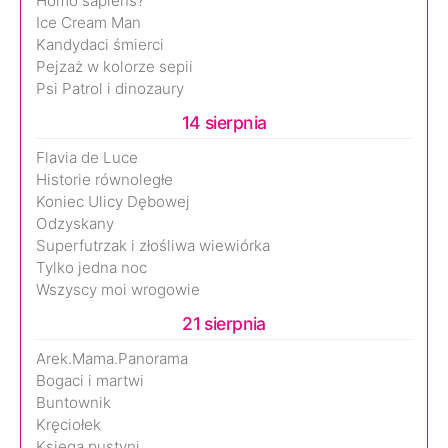
Homo sapiens?
Ice Cream Man
Kandydaci śmierci
Pejzaż w kolorze sepii
Psi Patrol i dinozaury
14 sierpnia
Flavia de Luce
Historie równoległe
Koniec Ulicy Dębowej
Odzyskany
Superfutrzak i złośliwa wiewiórka
Tylko jedna noc
Wszyscy moi wrogowie
21 sierpnia
Arek.Mama.Panorama
Bogaci i martwi
Buntownik
Kręciołek
Księga pustyni