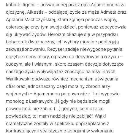
kobiet: Ifigenii – poświęconej przez ojca Agamemnona za
ojczyznę, Alkestis – oddającej życie za męża Admeta oraz
Apolonii Machczyńskiej, która zginęła podczas wojny,
osieracając przy tym swoje dzieci, ponieważ zdecydowała
się ukrywać Żydów. Heroizm okazuje się w przypadku
bohaterek dwuznaczny, ich wybory moralne podlegają
zakwestionowaniu. Reżyser zadaje niewygodne pytania:
o głęboki sens ofiary, o prawo do decydowania o życiu –
cudzym, ale i własnym, skoro czasem decyzje dotyczące
naszego życia wpływają też znacząco na losy innych.
Warlikowski podważa również mechanizm uświęcania
ofiar oraz jednoznaczny osąd moralny zbrodniarzy
wojennych – Agamemnon po powrocie z Troi wypowie
monolog z Łaskawych: „Nigdy nie będziecie mogli
powiedzieć: nie zabiję (…); jedyne, co możecie
powiedzieć, to: mam nadzieję nie zabijać”. Wątki
dramatyczne zostały w spektaklu poprzeplatane z
kontrastującymi stylistycznie songami w wykonaniu