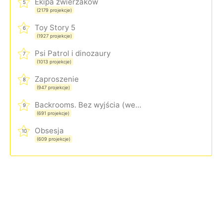
Ekipa zwierzaków
5
(2179 projekcje)
Toy Story 5
6
(1927 projekcje)
Psi Patrol i dinozaury
7
(1013 projekcje)
Zaproszenie
8
(947 projekcje)
Backrooms. Bez wyjścia (wersja rozszerzona)
9
(691 projekcje)
Obsesja
10
(609 projekcje)