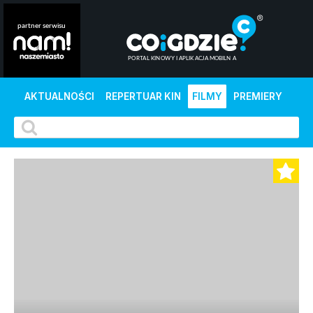
AKTUALNOŚCI
REPERTUAR KIN
FILMY
PREMIERY