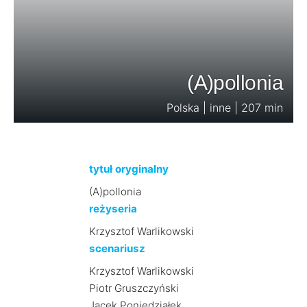
(A)pollonia
Polska | inne | 207 min
tytuł oryginalny
(A)pollonia
reżyseria
Krzysztof Warlikowski
scenariusz
Krzysztof Warlikowski
Piotr Gruszczyński
Jacek Poniedziałek