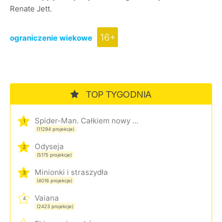
Renate Jett.
16+
ograniczenie wiekowe
TOP TYGODNIA
Spider-Man. Całkiem nowy dzień
1
(11294 projekcje)
Odyseja
2
(5175 projekcje)
Minionki i straszydła
3
(4016 projekcje)
Vaiana
4
(2423 projekcje)