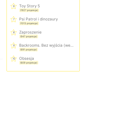
Toy Story 5
6
(1927 projekcje)
Psi Patrol i dinozaury
7
(1013 projekcje)
Zaproszenie
8
(947 projekcje)
Backrooms. Bez wyjścia (wersja rozszerzona)
9
(691 projekcje)
Obsesja
10
(609 projekcje)