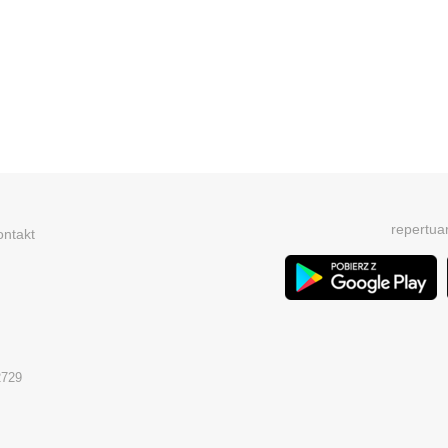
repertua
ontakt
2729