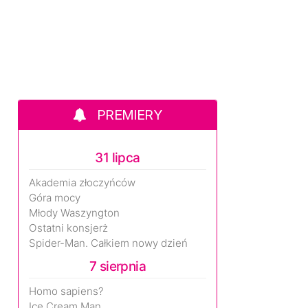
PREMIERY
31 lipca
Akademia złoczyńców
Góra mocy
Młody Waszyngton
Ostatni konsjerż
Spider-Man. Całkiem nowy dzień
7 sierpnia
Homo sapiens?
Ice Cream Man