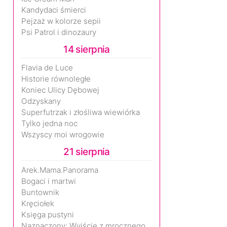
Kandydaci śmierci
Pejzaż w kolorze sepii
Psi Patrol i dinozaury
14 sierpnia
Flavia de Luce
Historie równoległe
Koniec Ulicy Dębowej
Odzyskany
Superfutrzak i złośliwa wiewiórka
Tylko jedna noc
Wszyscy moi wrogowie
21 sierpnia
Arek.Mama.Panorama
Bogaci i martwi
Buntownik
Kręciołek
Księga pustyni
Naznaczony: Wyjście z mrocznego wymiaru