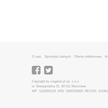
O nas
Sprzedaż danych
Oferta reklamowa
K
Copyright by coigdzie.pl sp. z o.o.
ul. Nowogrodzka 31, 00-511 Warszawa
NIP: 1182006143, KRS: 0000335060, REGON: 14196