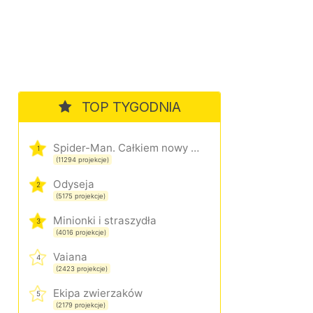
TOP TYGODNIA
Spider-Man. Całkiem nowy dzień
1
(11294 projekcje)
Odyseja
2
(5175 projekcje)
Minionki i straszydła
3
(4016 projekcje)
Vaiana
4
(2423 projekcje)
Ekipa zwierzaków
5
(2179 projekcje)