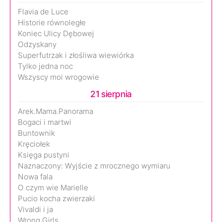
Flavia de Luce
Historie równoległe
Koniec Ulicy Dębowej
Odzyskany
Superfutrzak i złośliwa wiewiórka
Tylko jedna noc
Wszyscy moi wrogowie
21 sierpnia
Arek.Mama.Panorama
Bogaci i martwi
Buntownik
Kręciołek
Księga pustyni
Naznaczony: Wyjście z mrocznego wymiaru
Nowa fala
O czym wie Marielle
Pucio kocha zwierzaki
Vivaldi i ja
Wrong Girls