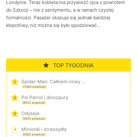
Londynie. Teraz kobieta ma przywieźć ojca z powrotem
do Szkocji – nie z sentymentu, a w ramach czystej
formalności. Pasażer okazuje się jednak bardziej
kłopotliwy, niż można się było spodziewać...
TOP TYGODNIA
Spider-Man. Całkiem nowy dzień
1
(11384 projekcje)
Psi Patrol i dinozaury
2
(8522 projekcje)
Odyseja
3
(3920 projekcje)
Minionki i straszydła
4
(2662 projekcje)