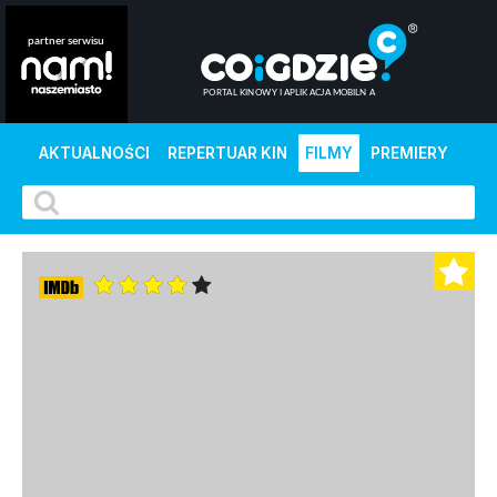
AKTUALNOŚCI
REPERTUAR KIN
FILMY
PREMIERY