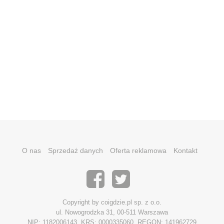
O nas
Sprzedaż danych
Oferta reklamowa
Kontakt
Copyright by coigdzie.pl sp. z o.o.
ul. Nowogrodzka 31, 00-511 Warszawa
NIP: 1182006143, KRS: 0000335060, REGON: 141962729