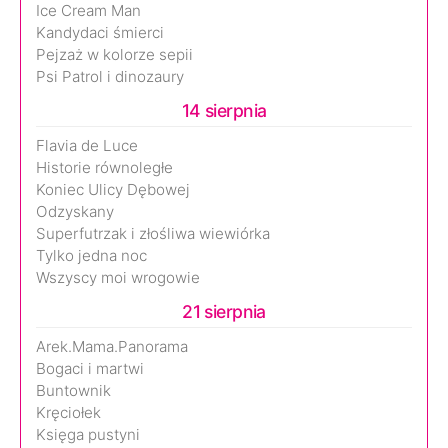
Ice Cream Man
Kandydaci śmierci
Pejzaż w kolorze sepii
Psi Patrol i dinozaury
14 sierpnia
Flavia de Luce
Historie równoległe
Koniec Ulicy Dębowej
Odzyskany
Superfutrzak i złośliwa wiewiórka
Tylko jedna noc
Wszyscy moi wrogowie
21 sierpnia
Arek.Mama.Panorama
Bogaci i martwi
Buntownik
Kręciołek
Księga pustyni