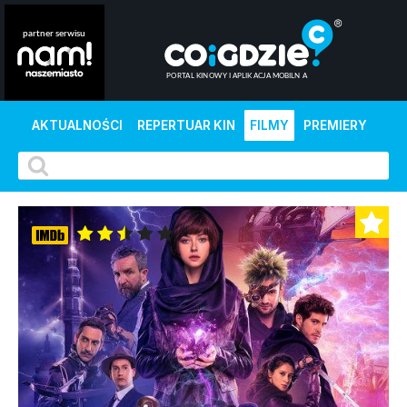
AKTUALNOŚCI
REPERTUAR KIN
FILMY
PREMIERY