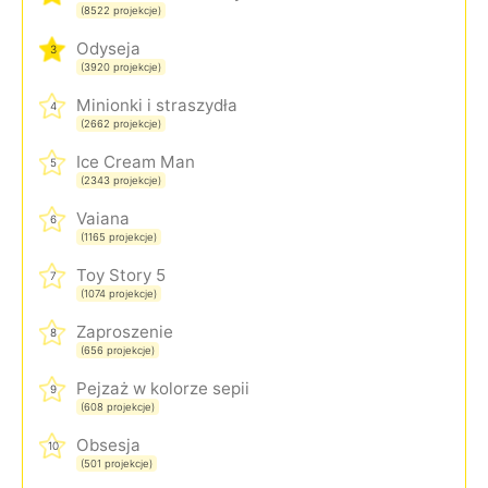
(8522 projekcje)
Odyseja
3
(3920 projekcje)
Minionki i straszydła
4
(2662 projekcje)
Ice Cream Man
5
(2343 projekcje)
Vaiana
6
(1165 projekcje)
Toy Story 5
7
(1074 projekcje)
Zaproszenie
8
(656 projekcje)
Pejzaż w kolorze sepii
9
(608 projekcje)
Obsesja
10
(501 projekcje)