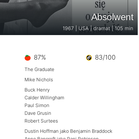
Absolwent
1967 | USA | dramat | 105 min
87%
83/100
The Graduate
Mike Nichols
Buck Henry
Calder Willingham
Paul Simon
Dave Grusin
Robert Surtees
Dustin Hoffman jako Benjamin Braddock
Anne Bancroft jako Pani Robinson