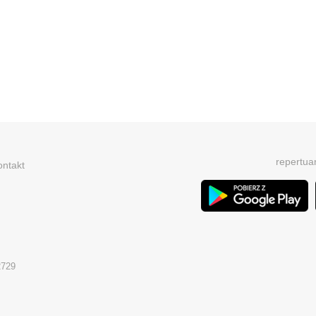
repertua
ontakt
2729