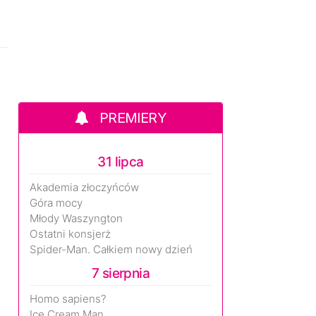
PREMIERY
31 lipca
Akademia złoczyńców
Góra mocy
Młody Waszyngton
Ostatni konsjerż
Spider-Man. Całkiem nowy dzień
7 sierpnia
Homo sapiens?
Ice Cream Man