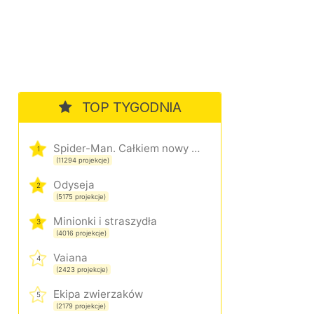
TOP TYGODNIA
Spider-Man. Całkiem nowy dzień
1
(11294 projekcje)
Odyseja
2
(5175 projekcje)
Minionki i straszydła
3
(4016 projekcje)
Vaiana
4
(2423 projekcje)
Ekipa zwierzaków
5
(2179 projekcje)