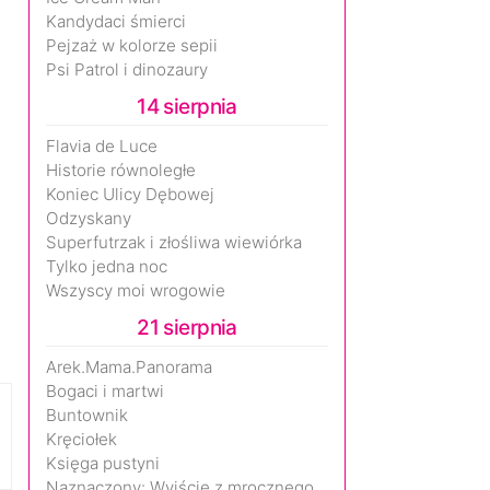
Kandydaci śmierci
Pejzaż w kolorze sepii
Psi Patrol i dinozaury
14 sierpnia
Flavia de Luce
Historie równoległe
Koniec Ulicy Dębowej
Odzyskany
Superfutrzak i złośliwa wiewiórka
Tylko jedna noc
Wszyscy moi wrogowie
21 sierpnia
Arek.Mama.Panorama
Bogaci i martwi
Buntownik
Kręciołek
Księga pustyni
Naznaczony: Wyjście z mrocznego wymiaru