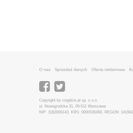
O nas
Sprzedaż danych
Oferta reklamowa
K
Copyright by coigdzie.pl sp. z o.o.
ul. Nowogrodzka 31, 00-511 Warszawa
NIP: 1182006143, KRS: 0000335060, REGON: 14196