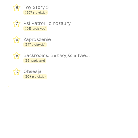
Toy Story 5
6
(1927 projekcje)
Psi Patrol i dinozaury
7
(1013 projekcje)
Zaproszenie
8
(947 projekcje)
Backrooms. Bez wyjścia (wersja rozszerzona)
9
(691 projekcje)
Obsesja
10
(609 projekcje)