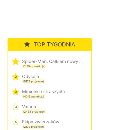
TOP TYGODNIA
Spider-Man. Całkiem nowy dzień
1
(11294 projekcje)
Odyseja
2
(5175 projekcje)
Minionki i straszydła
3
(4016 projekcje)
Vaiana
4
(2423 projekcje)
Ekipa zwierzaków
5
(2179 projekcje)