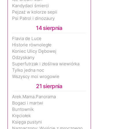
Kandydaci śmierci
Pejzaż w kolorze sepii
Psi Patrol i dinozaury
14 sierpnia
Flavia de Luce
Historie równoległe
Koniec Ulicy Dębowej
Odzyskany
Superfutrzak i złośliwa wiewiórka
Tylko jedna noc
Wszyscy moi wrogowie
21 sierpnia
Arek.Mama.Panorama
Bogaci i martwi
Buntownik
Kręciołek
Księga pustyni
Naznaczony: Wyjście z mrocznego wymiaru