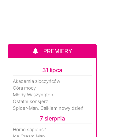
PREMIERY
31 lipca
Akademia złoczyńców
Góra mocy
Młody Waszyngton
Ostatni konsjerż
Spider-Man. Całkiem nowy dzień
7 sierpnia
Homo sapiens?
Ice Cream Man