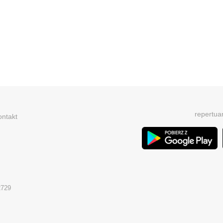
repertua
ontakt
2729