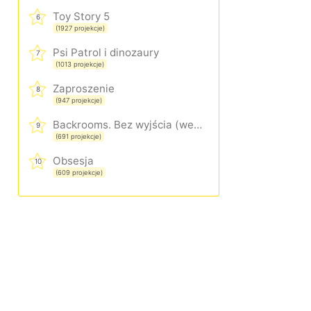
Toy Story 5
6
(1927 projekcje)
Psi Patrol i dinozaury
7
(1013 projekcje)
Zaproszenie
8
(947 projekcje)
Backrooms. Bez wyjścia (wersja rozszerzona)
9
(691 projekcje)
Obsesja
10
(609 projekcje)