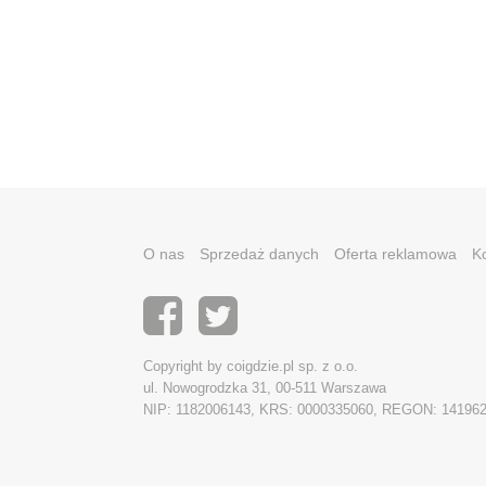
O nas
Sprzedaż danych
Oferta reklamowa
K
Copyright by coigdzie.pl sp. z o.o.
ul. Nowogrodzka 31, 00-511 Warszawa
NIP: 1182006143, KRS: 0000335060, REGON: 14196