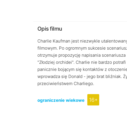
Opis filmu
Charlie Kaufman jest niezwykle utalentowa
filmowym. Po ogromnym sukcesie scenariusza
otrzymuje propozycję napisania scenariusza 
"Złodziej orchidei". Charlie nie bardzo potra
panicznie bojącym się kontaktów z otoczeni
wprowadza się Donald - jego brat bliźniak. 
przeciwieństwem Charliego.
16+
ograniczenie wiekowe