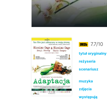
7.7/10
tytuł oryginalny
reżyseria
scenariusz
muzyka
zdjęcia
występują