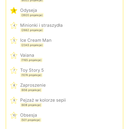
(8522 projekcje)
Odyseja
3
(3920 projekcje)
Minionki i straszydła
4
(2662 projekcje)
Ice Cream Man
5
(2343 projekcje)
Vaiana
6
(1165 projekcje)
Toy Story 5
7
(1074 projekcje)
Zaproszenie
8
(656 projekcje)
Pejzaż w kolorze sepii
9
(608 projekcje)
Obsesja
10
(501 projekcje)