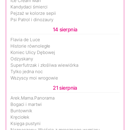
Ice Cream Man
Kandydaci śmierci
Pejzaż w kolorze sepii
Psi Patrol i dinozaury
14 sierpnia
Flavia de Luce
Historie równoległe
Koniec Ulicy Dębowej
Odzyskany
Superfutrzak i złośliwa wiewiórka
Tylko jedna noc
Wszyscy moi wrogowie
21 sierpnia
Arek.Mama.Panorama
Bogaci i martwi
Buntownik
Kręciołek
Księga pustyni
Naznaczony: Wyjście z mrocznego wymiaru