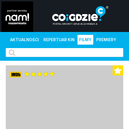
AKTUALNOŚCI
REPERTUAR KIN
FILMY
PREMIERY