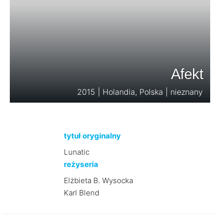
Afekt
2015 | Holandia, Polska | nieznany
tytuł oryginalny
Lunatic
reżyseria
Elżbieta B. Wysocka
Karl Blend