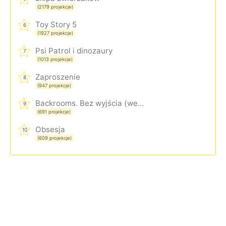
(2179 projekcje)
Toy Story 5
6
(1927 projekcje)
Psi Patrol i dinozaury
7
(1013 projekcje)
Zaproszenie
8
(947 projekcje)
Backrooms. Bez wyjścia (wersja rozszerzona)
9
(691 projekcje)
Obsesja
10
(609 projekcje)