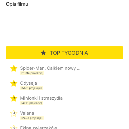
Opis filmu
TOP TYGODNIA
Spider-Man. Całkiem nowy dzień
1
(11294 projekcje)
Odyseja
2
(5175 projekcje)
Minionki i straszydła
3
(4016 projekcje)
Vaiana
4
(2423 projekcje)
Ekipa zwierzaków
5