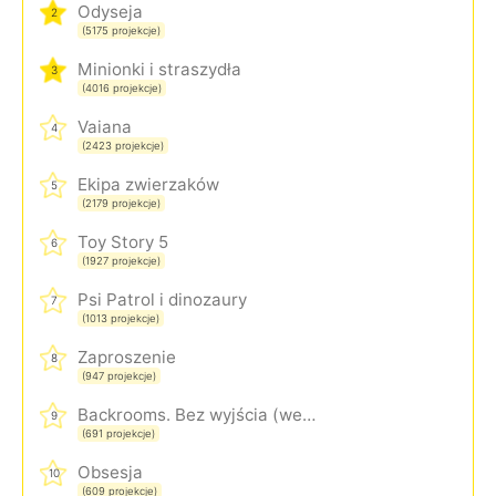
Odyseja
2
(5175 projekcje)
Minionki i straszydła
3
(4016 projekcje)
Vaiana
4
(2423 projekcje)
Ekipa zwierzaków
5
(2179 projekcje)
Toy Story 5
6
(1927 projekcje)
Psi Patrol i dinozaury
7
(1013 projekcje)
Zaproszenie
8
(947 projekcje)
Backrooms. Bez wyjścia (wersja rozszerzona)
9
(691 projekcje)
Obsesja
10
(609 projekcje)