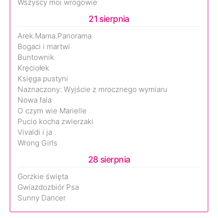
Wszyscy moi wrogowie
21 sierpnia
Arek.Mama.Panorama
Bogaci i martwi
Buntownik
Kręciołek
Księga pustyni
Naznaczony: Wyjście z mrocznego wymiaru
Nowa fala
O czym wie Marielle
Pucio kocha zwierzaki
Vivaldi i ja
Wrong Girls
28 sierpnia
Gorzkie święta
Gwiazdozbiór Psa
Sunny Dancer