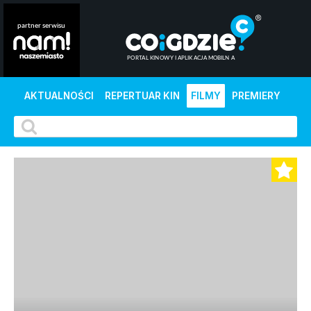
AKTUALNOŚCI
REPERTUAR KIN
FILMY
PREMIERY