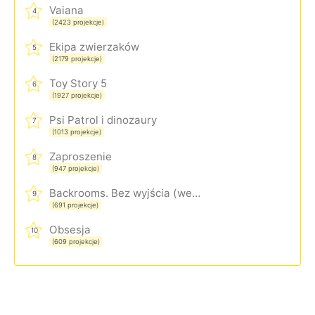
Vaiana
4
(2423 projekcje)
Ekipa zwierzaków
5
(2179 projekcje)
Toy Story 5
6
(1927 projekcje)
Psi Patrol i dinozaury
7
(1013 projekcje)
Zaproszenie
8
(947 projekcje)
Backrooms. Bez wyjścia (wersja rozszerzona)
9
(691 projekcje)
Obsesja
10
(609 projekcje)