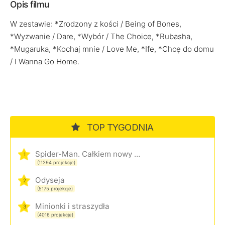
Opis filmu
W zestawie: *Zrodzony z kości / Being of Bones,
*Wyzwanie / Dare, *Wybór / The Choice, *Rubasha,
*Mugaruka, *Kochaj mnie / Love Me, *Ife, *Chcę do domu
/ I Wanna Go Home.
TOP TYGODNIA
Spider-Man. Całkiem nowy dzień
1
(11294 projekcje)
Odyseja
2
(5175 projekcje)
Minionki i straszydła
3
(4016 projekcje)