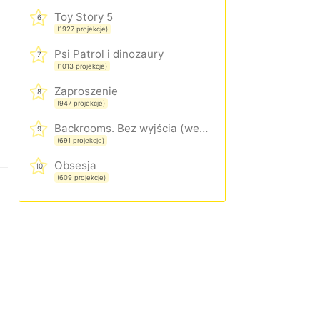
Toy Story 5
6
(1927 projekcje)
Psi Patrol i dinozaury
7
(1013 projekcje)
Zaproszenie
8
(947 projekcje)
Backrooms. Bez wyjścia (wersja rozszerzona)
9
(691 projekcje)
Obsesja
10
(609 projekcje)