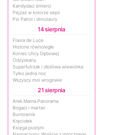
Kandydaci śmierci
Pejzaż w kolorze sepii
Psi Patrol i dinozaury
14 sierpnia
Flavia de Luce
Historie równoległe
Koniec Ulicy Dębowej
Odzyskany
Superfutrzak i złośliwa wiewiórka
Tylko jedna noc
Wszyscy moi wrogowie
21 sierpnia
Arek.Mama.Panorama
Bogaci i martwi
Buntownik
Kręciołek
Księga pustyni
Naznaczony: Wyjście z mrocznego wymiaru