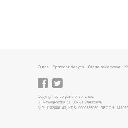
O nas
Sprzedaż danych
Oferta reklamowa
K
Copyright by coigdzie.pl sp. z o.o.
ul. Nowogrodzka 31, 00-511 Warszawa
NIP: 1182006143, KRS: 0000335060, REGON: 14196