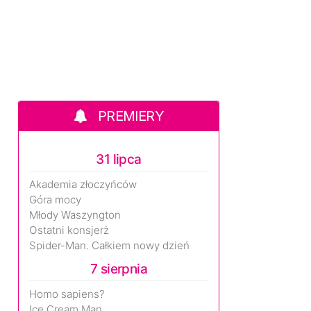
PREMIERY
31 lipca
Akademia złoczyńców
Góra mocy
Młody Waszyngton
Ostatni konsjerż
Spider-Man. Całkiem nowy dzień
7 sierpnia
Homo sapiens?
Ice Cream Man