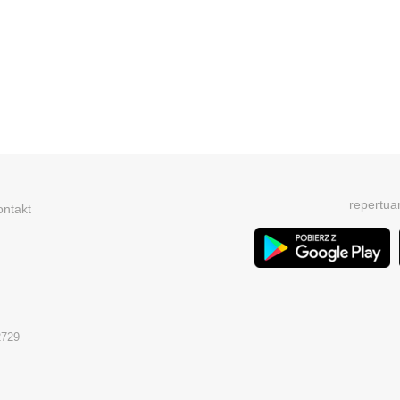
repertua
ontakt
2729