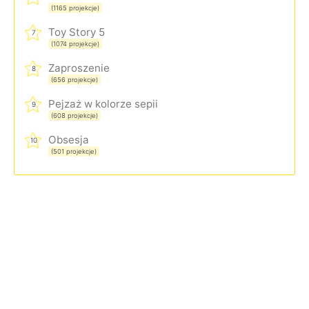
(1165 projekcje)
Toy Story 5
7
(1074 projekcje)
Zaproszenie
8
(656 projekcje)
Pejzaż w kolorze sepii
9
(608 projekcje)
Obsesja
10
(501 projekcje)