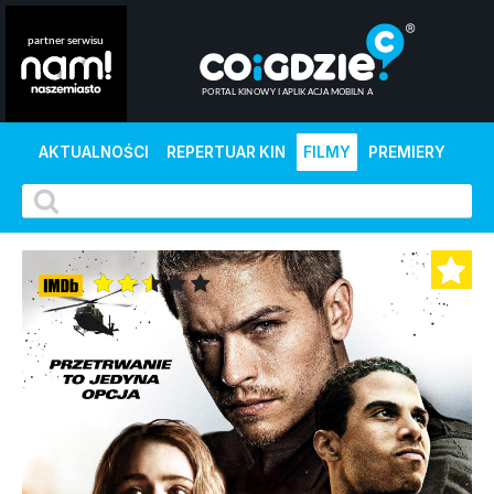
AKTUALNOŚCI
REPERTUAR KIN
FILMY
PREMIERY