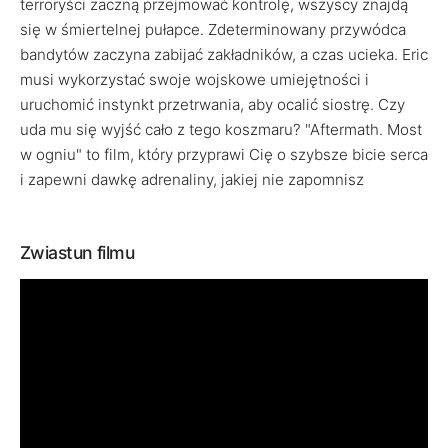
terroryści zaczną przejmować kontrolę, wszyscy znajdą
się w śmiertelnej pułapce. Zdeterminowany przywódca
bandytów zaczyna zabijać zakładników, a czas ucieka. Eric
musi wykorzystać swoje wojskowe umiejętności i
uruchomić instynkt przetrwania, aby ocalić siostrę. Czy
uda mu się wyjść cało z tego koszmaru? "Aftermath. Most
w ogniu" to film, który przyprawi Cię o szybsze bicie serca
i zapewni dawkę adrenaliny, jakiej nie zapomnisz
Zwiastun filmu