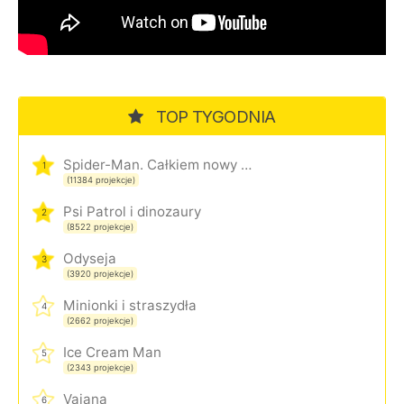
TOP TYGODNIA
Spider-Man. Całkiem nowy dzień
1
(11384 projekcje)
Psi Patrol i dinozaury
2
(8522 projekcje)
Odyseja
3
(3920 projekcje)
Minionki i straszydła
4
(2662 projekcje)
Ice Cream Man
5
(2343 projekcje)
Vaiana
6