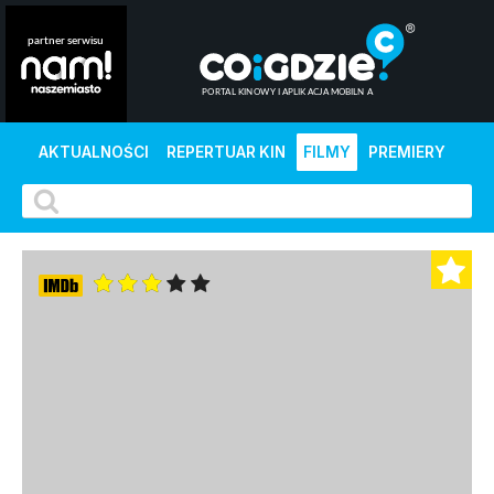
AKTUALNOŚCI
REPERTUAR KIN
FILMY
PREMIERY