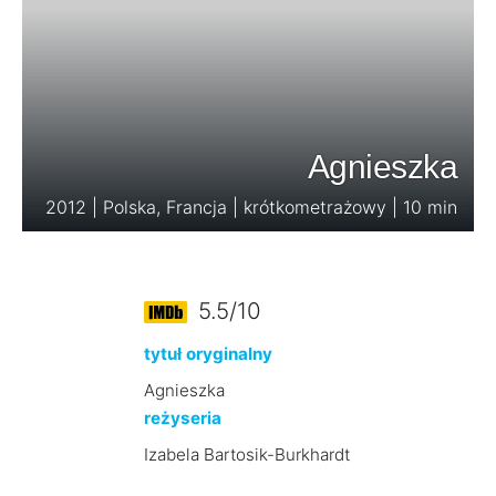
Agnieszka
2012 | Polska, Francja | krótkometrażowy | 10 min
5.5/10
tytuł oryginalny
Agnieszka
reżyseria
Izabela Bartosik-Burkhardt