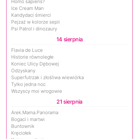
Homo sapiens?
Ice Cream Man
Kandydaci śmierci
Pejzaż w kolorze sepii
Psi Patrol i dinozaury
14 sierpnia
Flavia de Luce
Historie równoległe
Koniec Ulicy Dębowej
Odzyskany
Superfutrzak i złośliwa wiewiórka
Tylko jedna noc
Wszyscy moi wrogowie
21 sierpnia
Arek.Mama.Panorama
Bogaci i martwi
Buntownik
Kręciołek