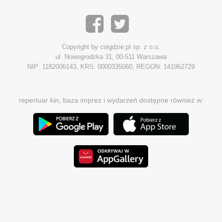
Copyright by coigdzie.pl sp. z o.o.
ul. Nowogrodzka 31, 00-511 Warszawa
NIP: 1182006143, KRS: 0000335060, REGON: 141962729
repertuar kin, baza imprez i wydarzeń dostępne również w: