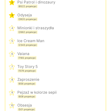
Psi Patrol i dinozaury
2
(8522 projekcje)
Odyseja
3
(3920 projekcje)
Minionki i straszydła
4
(2662 projekcje)
Ice Cream Man
5
(2343 projekcje)
Vaiana
6
(1165 projekcje)
Toy Story 5
7
(1074 projekcje)
Zaproszenie
8
(656 projekcje)
Pejzaż w kolorze sepii
9
(608 projekcje)
Obsesja
10
(501 projekcje)