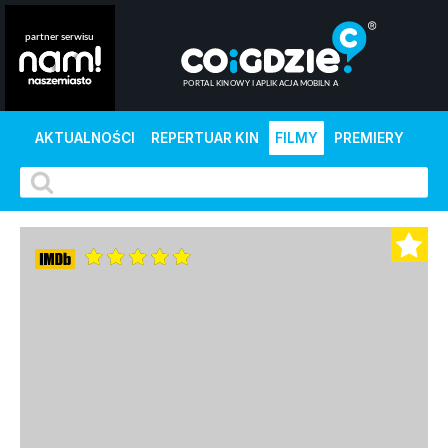
AKTUALNOŚCI
REPERTUAR KIN
FILMY
PREMIERY