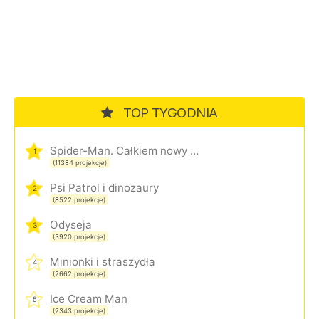
TOP TYGODNIA
Spider-Man. Całkiem nowy dzień
1
(11384 projekcje)
Psi Patrol i dinozaury
2
(8522 projekcje)
Odyseja
3
(3920 projekcje)
Minionki i straszydła
4
(2662 projekcje)
Ice Cream Man
5
(2343 projekcje)