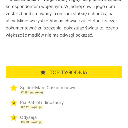
korespondentem wojennym. W jednej chwili jego dom
został zbombardowany, a on sam stał się uchodźcą na
ulicy. Mimo wszystko Ahmad chwycił za telefon i zaczął
dokumentować zniszczenia, pokazując światu to, czego
większość mediów nie ma odwagi pokazać.
TOP TYGODNIA
Spider-Man. Całkiem nowy dzień
1
(11384 projekcje)
Psi Patrol i dinozaury
2
(8522 projekcje)
Odyseja
3
(3920 projekcje)