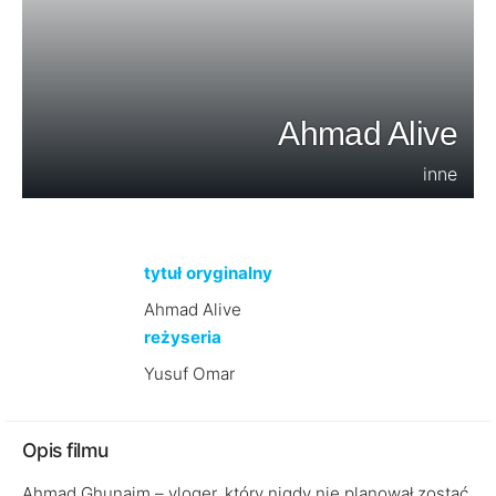
Ahmad Alive
inne
tytuł oryginalny
Ahmad Alive
reżyseria
Yusuf Omar
Opis filmu
Ahmad Ghunaim – vloger, który nigdy nie planował zostać