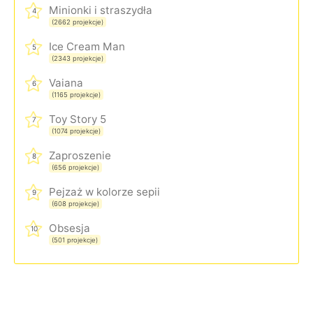
Minionki i straszydła
4
(2662 projekcje)
Ice Cream Man
5
(2343 projekcje)
Vaiana
6
(1165 projekcje)
Toy Story 5
7
(1074 projekcje)
Zaproszenie
8
(656 projekcje)
Pejzaż w kolorze sepii
9
(608 projekcje)
Obsesja
10
(501 projekcje)