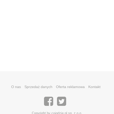
O nas
Sprzedaż danych
Oferta reklamowa
Kontakt
Copyright by coigdzie.pl sp. z o.o.