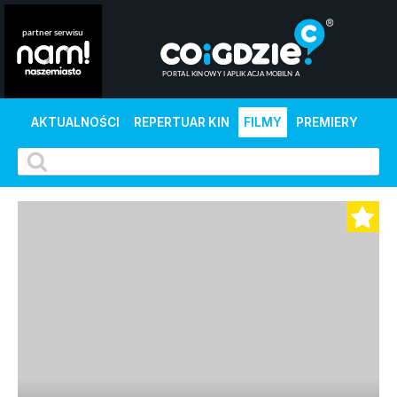
AKTUALNOŚCI
REPERTUAR KIN
FILMY
PREMIERY