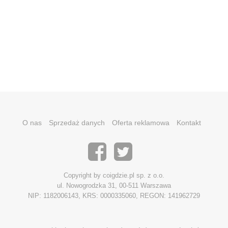
O nas
Sprzedaż danych
Oferta reklamowa
Kontakt
Copyright by coigdzie.pl sp. z o.o.
ul. Nowogrodzka 31, 00-511 Warszawa
NIP: 1182006143, KRS: 0000335060, REGON: 141962729