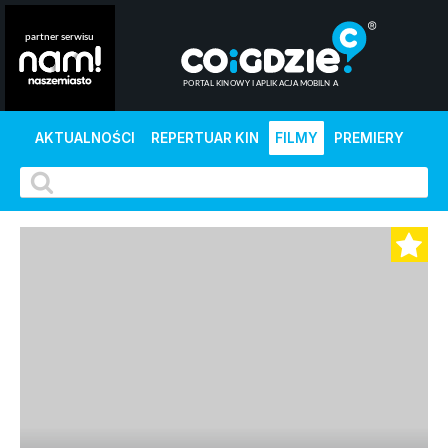
AKTUALNOŚCI
REPERTUAR KIN
FILMY
PREMIERY