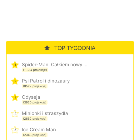
TOP TYGODNIA
Spider-Man. Całkiem nowy dzień
1
(11384 projekcje)
Psi Patrol i dinozaury
2
(8522 projekcje)
Odyseja
3
(3920 projekcje)
Minionki i straszydła
4
(2662 projekcje)
Ice Cream Man
5
(2343 projekcje)