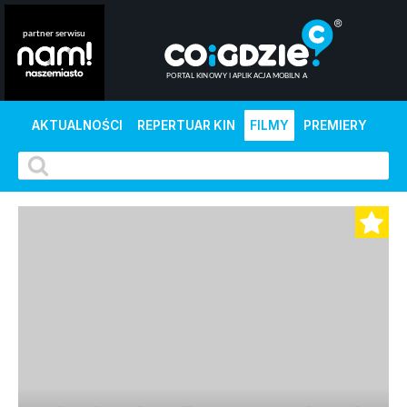
AKTUALNOŚCI
REPERTUAR KIN
FILMY
PREMIERY