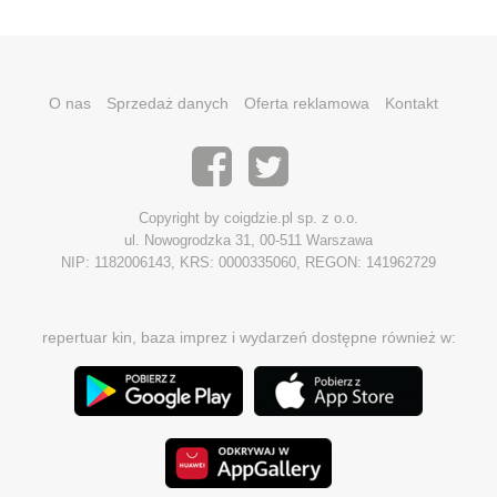
O nas
Sprzedaż danych
Oferta reklamowa
Kontakt
Copyright by coigdzie.pl sp. z o.o.
ul. Nowogrodzka 31, 00-511 Warszawa
NIP: 1182006143, KRS: 0000335060, REGON: 141962729
repertuar kin, baza imprez i wydarzeń dostępne również w: