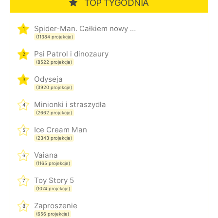
TOP TYGODNIA
Spider-Man. Całkiem nowy dzień
1
(11384 projekcje)
Psi Patrol i dinozaury
2
(8522 projekcje)
Odyseja
3
(3920 projekcje)
Minionki i straszydła
4
(2662 projekcje)
Ice Cream Man
5
(2343 projekcje)
Vaiana
6
(1165 projekcje)
Toy Story 5
7
(1074 projekcje)
Zaproszenie
8
(656 projekcje)