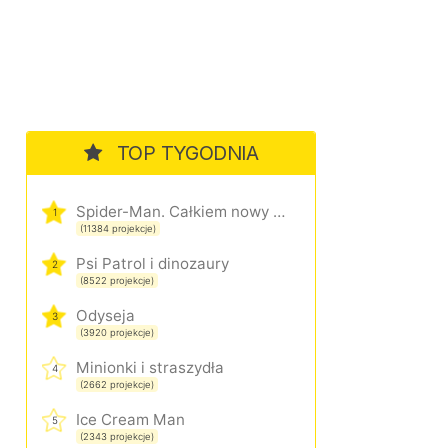
TOP TYGODNIA
Spider-Man. Całkiem nowy dzień
1
(11384 projekcje)
Psi Patrol i dinozaury
2
(8522 projekcje)
Odyseja
3
(3920 projekcje)
Minionki i straszydła
4
(2662 projekcje)
Ice Cream Man
5
(2343 projekcje)