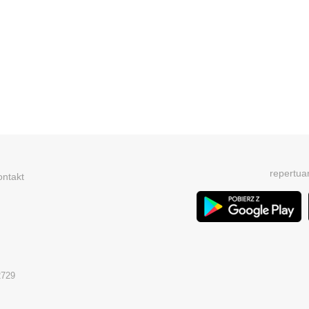
repertua
ontakt
2729