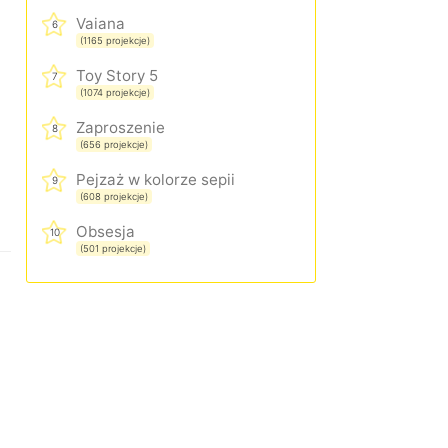
Vaiana
6
(1165 projekcje)
Toy Story 5
7
(1074 projekcje)
Zaproszenie
8
(656 projekcje)
Pejzaż w kolorze sepii
9
(608 projekcje)
Obsesja
10
(501 projekcje)