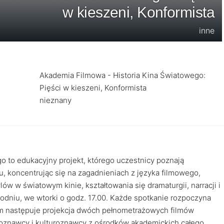
w kieszeni, Konformista
inne
Akademia Filmowa - Historia Kina Światowego:
Pięści w kieszeni, Konformista
nieznany
o to edukacyjny projekt, którego uczestnicy poznają
u, koncentrując się na zagadnieniach z języka filmowego,
w w światowym kinie, kształtowania się dramaturgii, narracji i
godniu, we wtorki o godz. 17.00. Każde spotkanie rozpoczyna
ym następuje projekcja dwóch pełnometrażowych filmów
moznawcy i kulturoznawcy z ośrodków akademickich całego