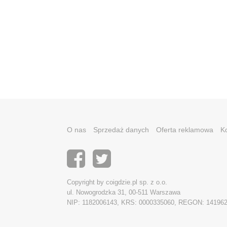
O nas
Sprzedaż danych
Oferta reklamowa
K
Copyright by coigdzie.pl sp. z o.o.
ul. Nowogrodzka 31, 00-511 Warszawa
NIP: 1182006143, KRS: 0000335060, REGON: 14196