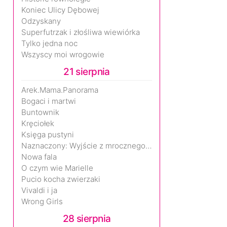
Koniec Ulicy Dębowej
Odzyskany
Superfutrzak i złośliwa wiewiórka
Tylko jedna noc
Wszyscy moi wrogowie
21 sierpnia
Arek.Mama.Panorama
Bogaci i martwi
Buntownik
Kręciołek
Księga pustyni
Naznaczony: Wyjście z mrocznego wymiaru
Nowa fala
O czym wie Marielle
Pucio kocha zwierzaki
Vivaldi i ja
Wrong Girls
28 sierpnia