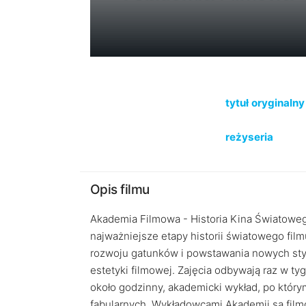
tytuł oryginalny
reżyseria
Opis filmu
Akademia Filmowa - Historia Kina Światoweg
najważniejsze etapy historii światowego film
rozwoju gatunków i powstawania nowych styló
estetyki filmowej. Zajęcia odbywają raz w ty
około godzinny, akademicki wykład, po któr
fabularnych. Wykładowcami Akademii są fil