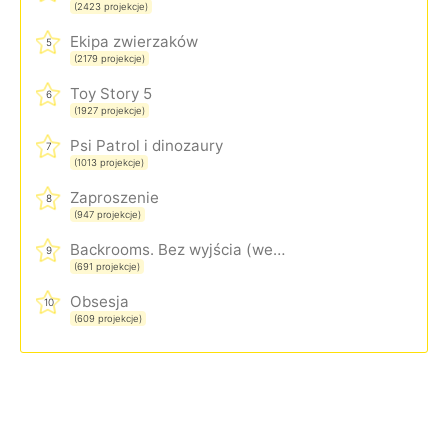
(2423 projekcje)
Ekipa zwierzaków
5
(2179 projekcje)
Toy Story 5
6
(1927 projekcje)
Psi Patrol i dinozaury
7
(1013 projekcje)
Zaproszenie
8
(947 projekcje)
Backrooms. Bez wyjścia (wersja rozszerzona)
9
(691 projekcje)
Obsesja
10
(609 projekcje)