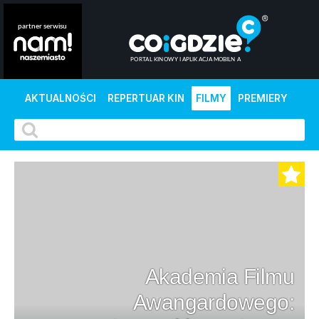
AKTUALNOŚCI
REPERTUAR KIN
FILMY
PREMIERY
Akademia Filmu
Awangardowego: