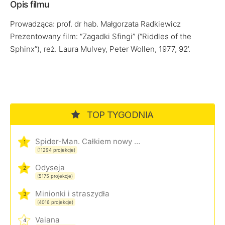
Opis filmu
Prowadząca: prof. dr hab. Małgorzata Radkiewicz
Prezentowany film: “Zagadki Sfingi” (“Riddles of the
Sphinx”), reż. Laura Mulvey, Peter Wollen, 1977, 92’.
TOP TYGODNIA
Spider-Man. Całkiem nowy dzień
1
(11294 projekcje)
Odyseja
2
(5175 projekcje)
Minionki i straszydła
3
(4016 projekcje)
Vaiana
4