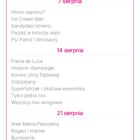
7 sierpnia
Homo sapiens?
Ice Cream Man
Kandydaci śmierci
Pejzaż w kolorze sepii
Psi Patrol i dinozaury
14 sierpnia
Flavia de Luce
Historie równoległe
Koniec Ulicy Dębowej
Odzyskany
Superfutrzak i złośliwa wiewiórka
Tylko jedna noc
Wszyscy moi wrogowie
21 sierpnia
Arek.Mama.Panorama
Bogaci i martwi
Buntownik