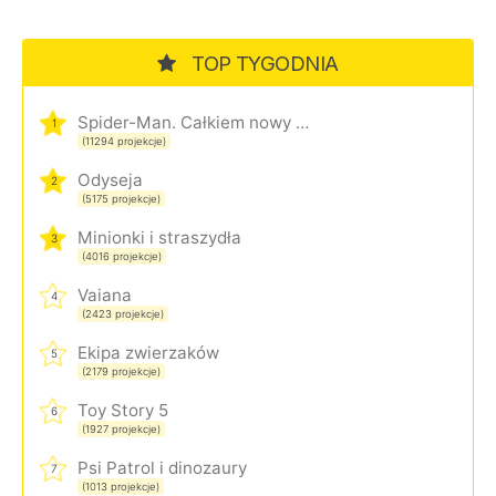
TOP TYGODNIA
Spider-Man. Całkiem nowy dzień
1
(11294 projekcje)
Odyseja
2
(5175 projekcje)
Minionki i straszydła
3
(4016 projekcje)
Vaiana
4
(2423 projekcje)
Ekipa zwierzaków
5
(2179 projekcje)
Toy Story 5
6
(1927 projekcje)
Psi Patrol i dinozaury
7
(1013 projekcje)