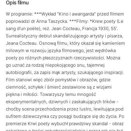
Opis filmu
W programie: ***Wykład "Kino i awangarda" przed filmem
poprowadzi dr Anna Taszycka. ***Filmy: *Krew poety (Le
sang d'un poète), reż. Jean Cocteau, Francja 1930, 55'.
Surrealistyczny debiut skandalizującego artysty i pisarza,
Jeana Cocteau. Osnową filmu, który okazał się kamieniem
milowym w rozwoju języka filmowego, jest wędrówka
poety po różnych płaszczyznach rzeczywistości. Można
go uznać za rodzaj niepokojącego snu, tajemnej
autobiografii, za zapis mąk artysty, szukającego inspiracji.
Film stanowi więc zbiór pomysłów i obrazów, gdzie
ciemność, schyłek i śmierć zestawione są z wizjami
piękna i miłości. Towarzyszy temu mnogość
eksperymentalnych, dziwnych i zaskakujących trików -
choćby scena przechodzenia przez lustro, lewitująca pod
sufitem dziewczynka czy posągi budzące się do życia. Po
premierze Krwi poety wybuchł prawdziwy skandal - obraz
oskarżono o treści antychrześcijańskie i przez rok nie był