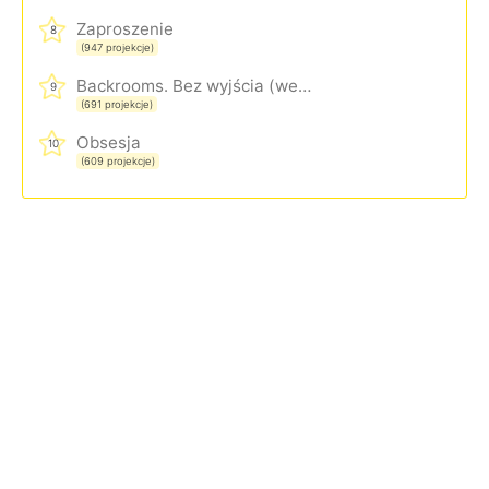
Zaproszenie
8
(947 projekcje)
Backrooms. Bez wyjścia (wersja rozszerzona)
9
(691 projekcje)
Obsesja
10
(609 projekcje)