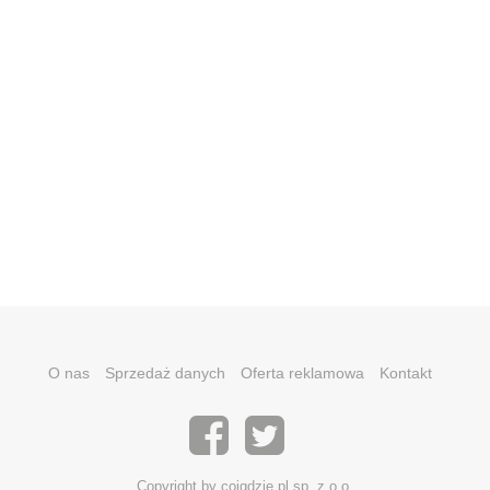
O nas
Sprzedaż danych
Oferta reklamowa
Kontakt
Copyright by coigdzie.pl sp. z o.o.