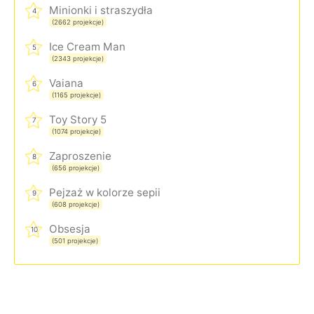
Minionki i straszydła
4
(2662 projekcje)
Ice Cream Man
5
(2343 projekcje)
Vaiana
6
(1165 projekcje)
Toy Story 5
7
(1074 projekcje)
Zaproszenie
8
(656 projekcje)
Pejzaż w kolorze sepii
9
(608 projekcje)
Obsesja
10
(501 projekcje)