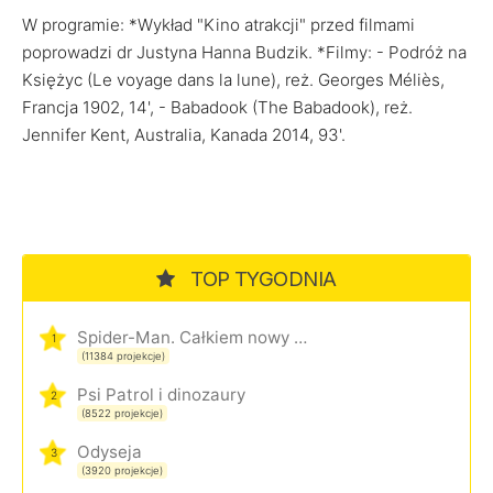
W programie: *Wykład "Kino atrakcji" przed filmami
poprowadzi dr Justyna Hanna Budzik. *Filmy: - Podróż na
Księżyc (Le voyage dans la lune), reż. Georges Méliès,
Francja 1902, 14', - Babadook (The Babadook), reż.
Jennifer Kent, Australia, Kanada 2014, 93'.
TOP TYGODNIA
Spider-Man. Całkiem nowy dzień
1
(11384 projekcje)
Psi Patrol i dinozaury
2
(8522 projekcje)
Odyseja
3
(3920 projekcje)