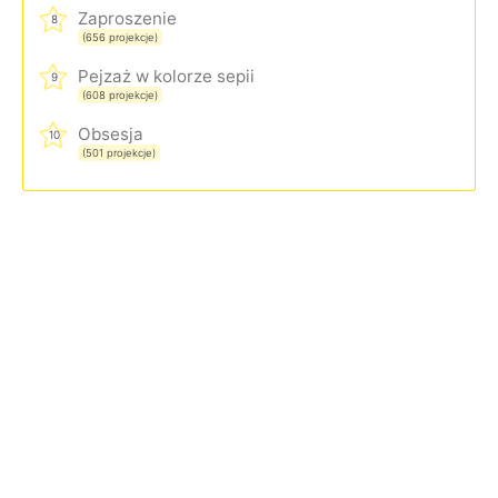
Zaproszenie
8
(656 projekcje)
Pejzaż w kolorze sepii
9
(608 projekcje)
Obsesja
10
(501 projekcje)