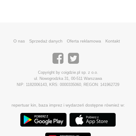
O nas
Sprzedaż danych
Oferta reklamowa
Kontakt
Copyright by coigdzie.pl sp. z o.o.
ul. Nowogrodzka 31, 00-511 Warszawa
NIP: 1182006143, KRS: 0000335060, REGON: 141962729
repertuar kin, baza imprez i wydarzeń dostępne również w: