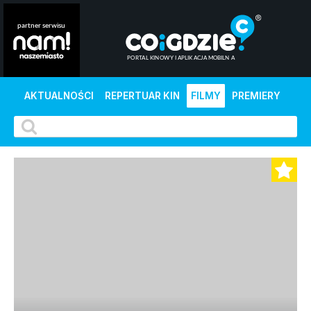
AKTUALNOŚCI
REPERTUAR KIN
FILMY
PREMIERY