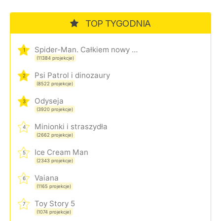
TOP TYGODNIA
Spider-Man. Całkiem nowy dzień
1
(11384 projekcje)
Psi Patrol i dinozaury
2
(8522 projekcje)
Odyseja
3
(3920 projekcje)
Minionki i straszydła
4
(2662 projekcje)
Ice Cream Man
5
(2343 projekcje)
Vaiana
6
(1165 projekcje)
Toy Story 5
7
(1074 projekcje)