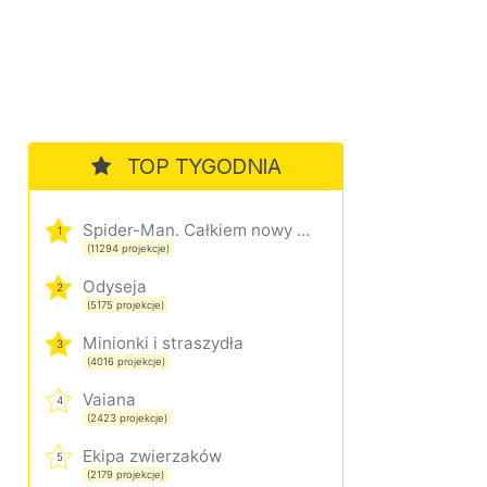
TOP TYGODNIA
Spider-Man. Całkiem nowy dzień
1
(11294 projekcje)
Odyseja
2
(5175 projekcje)
Minionki i straszydła
3
(4016 projekcje)
Vaiana
4
(2423 projekcje)
Ekipa zwierzaków
5
(2179 projekcje)