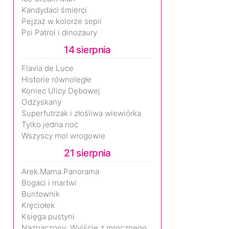
Kandydaci śmierci
Pejzaż w kolorze sepii
Psi Patrol i dinozaury
14 sierpnia
Flavia de Luce
Historie równoległe
Koniec Ulicy Dębowej
Odzyskany
Superfutrzak i złośliwa wiewiórka
Tylko jedna noc
Wszyscy moi wrogowie
21 sierpnia
Arek.Mama.Panorama
Bogaci i martwi
Buntownik
Kręciołek
Księga pustyni
Naznaczony: Wyjście z mrocznego wymiaru