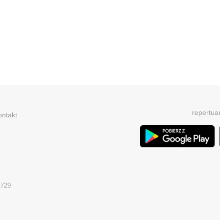
repertua
ontakt
2729