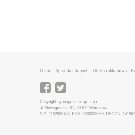
O nas
Sprzedaż danych
Oferta reklamowa
K
Copyright by coigdzie.pl sp. z o.o.
ul. Nowogrodzka 31, 00-511 Warszawa
NIP: 1182006143, KRS: 0000335060, REGON: 14196