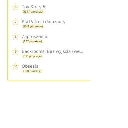
Toy Story 5
6
(1927 projekcje)
Psi Patrol i dinozaury
7
(1013 projekcje)
Zaproszenie
8
(947 projekcje)
Backrooms. Bez wyjścia (wersja rozszerzona)
9
(691 projekcje)
Obsesja
10
(609 projekcje)