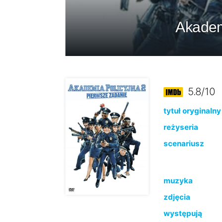
Akadem
5.8/10
tytuł oryginalny
reżyseria
scenariusz
muzyka
zdjęcia
występują