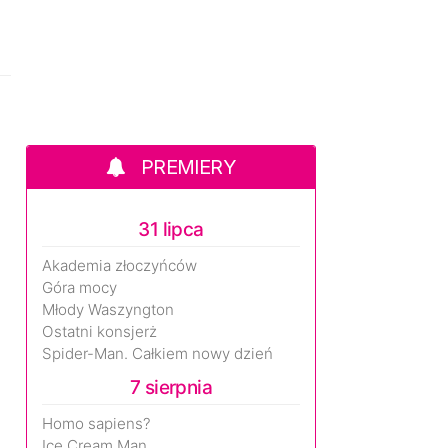
PREMIERY
31 lipca
Akademia złoczyńców
Góra mocy
Młody Waszyngton
Ostatni konsjerż
Spider-Man. Całkiem nowy dzień
7 sierpnia
Homo sapiens?
Ice Cream Man