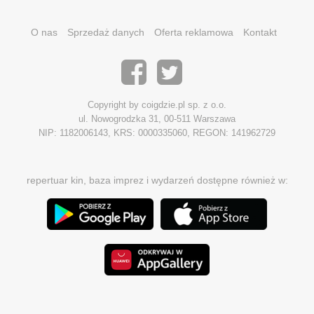
O nas
Sprzedaż danych
Oferta reklamowa
Kontakt
Copyright by coigdzie.pl sp. z o.o.
ul. Nowogrodzka 31, 00-511 Warszawa
NIP: 1182006143, KRS: 0000335060, REGON: 141962729
repertuar kin, baza imprez i wydarzeń dostępne również w: