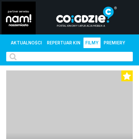
AKTUALNOŚCI
REPERTUAR KIN
FILMY
PREMIERY