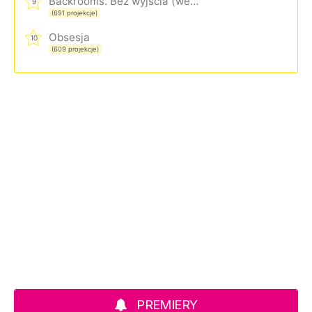
Backrooms. Bez wyjścia (wersja rozszerzona)
9
(691 projekcje)
Obsesja
10
(609 projekcje)
PREMIERY