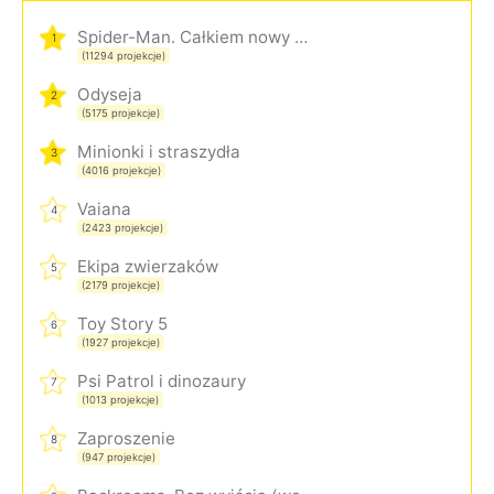
Spider-Man. Całkiem nowy dzień
1
(11294 projekcje)
Odyseja
2
(5175 projekcje)
Minionki i straszydła
3
(4016 projekcje)
Vaiana
4
(2423 projekcje)
Ekipa zwierzaków
5
(2179 projekcje)
Toy Story 5
6
(1927 projekcje)
Psi Patrol i dinozaury
7
(1013 projekcje)
Zaproszenie
8
(947 projekcje)