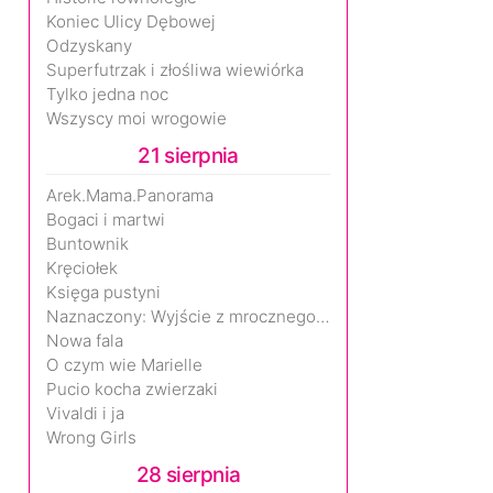
Koniec Ulicy Dębowej
Odzyskany
Superfutrzak i złośliwa wiewiórka
Tylko jedna noc
Wszyscy moi wrogowie
21 sierpnia
Arek.Mama.Panorama
Bogaci i martwi
Buntownik
Kręciołek
Księga pustyni
Naznaczony: Wyjście z mrocznego wymiaru
Nowa fala
O czym wie Marielle
Pucio kocha zwierzaki
Vivaldi i ja
Wrong Girls
28 sierpnia