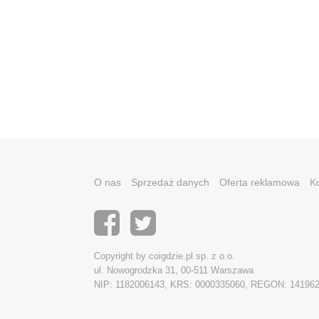
O nas
Sprzedaż danych
Oferta reklamowa
K
Copyright by coigdzie.pl sp. z o.o.
ul. Nowogrodzka 31, 00-511 Warszawa
NIP: 1182006143, KRS: 0000335060, REGON: 14196