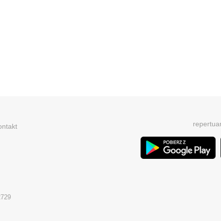
repertua
ontakt
2729