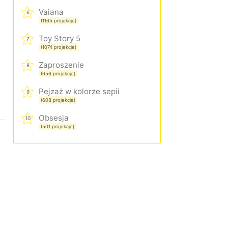
Vaiana
6
(1165 projekcje)
Toy Story 5
7
(1074 projekcje)
Zaproszenie
8
(656 projekcje)
Pejzaż w kolorze sepii
9
(608 projekcje)
Obsesja
10
(501 projekcje)