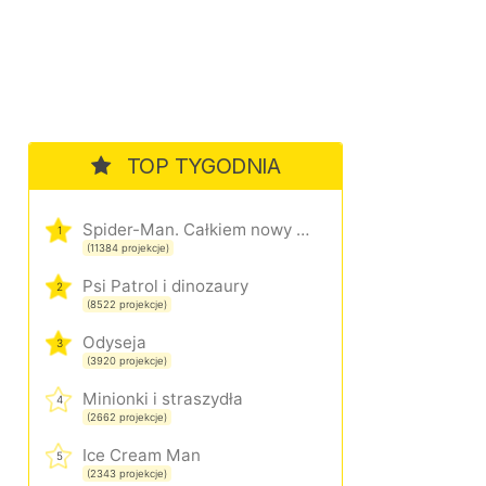
TOP TYGODNIA
Spider-Man. Całkiem nowy dzień
1
(11384 projekcje)
Psi Patrol i dinozaury
2
(8522 projekcje)
Odyseja
3
(3920 projekcje)
Minionki i straszydła
4
(2662 projekcje)
Ice Cream Man
5
(2343 projekcje)