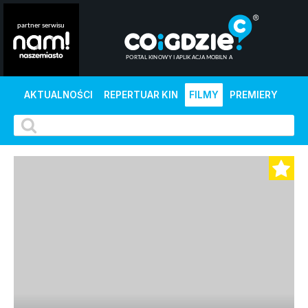
AKTUALNOŚCI
REPERTUAR KIN
FILMY
PREMIERY