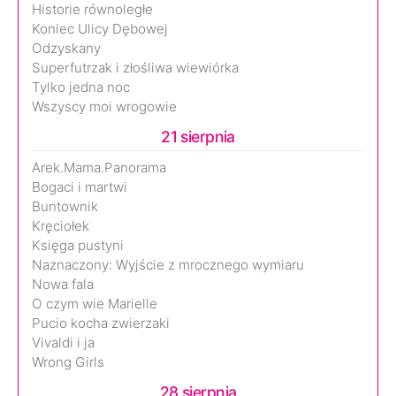
Historie równoległe
Koniec Ulicy Dębowej
Odzyskany
Superfutrzak i złośliwa wiewiórka
Tylko jedna noc
Wszyscy moi wrogowie
21 sierpnia
Arek.Mama.Panorama
Bogaci i martwi
Buntownik
Kręciołek
Księga pustyni
Naznaczony: Wyjście z mrocznego wymiaru
Nowa fala
O czym wie Marielle
Pucio kocha zwierzaki
Vivaldi i ja
Wrong Girls
28 sierpnia