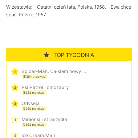
W zestawie: - Ostatni dzień lata, Polska, 1958, - Ewa chce
spać, Polska, 1957.
TOP TYGODNIA
Spider-Man. Całkiem nowy dzień
1
(11384 projekcje)
Psi Patrol i dinozaury
2
(8522 projekcje)
Odyseja
3
(3920 projekcje)
Minionki i straszydła
4
(2662 projekcje)
Ice Cream Man
5