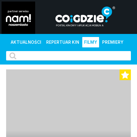
AKTUALNOŚCI
REPERTUAR KIN
FILMY
PREMIERY