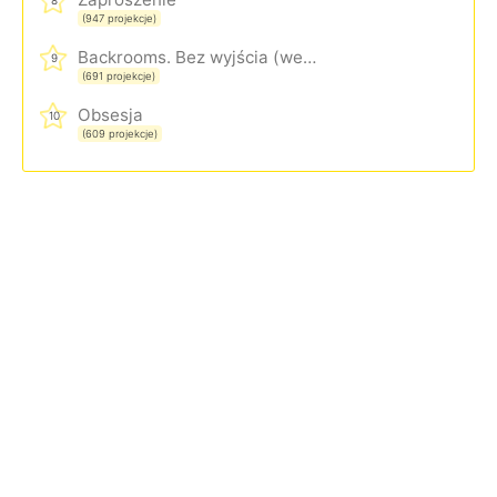
8
(947 projekcje)
Backrooms. Bez wyjścia (wersja rozszerzona)
9
(691 projekcje)
Obsesja
10
(609 projekcje)