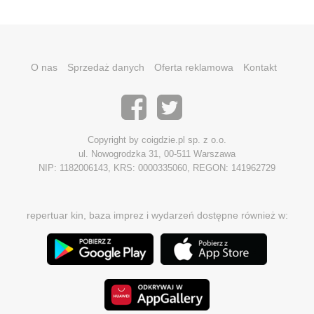
O nas
Sprzedaż danych
Oferta reklamowa
Kontakt
Copyright by coigdzie.pl sp. z o.o.
ul. Nowogrodzka 31, 00-511 Warszawa
NIP: 1182006143, KRS: 0000335060, REGON: 141962729
repertuar kin, baza imprez i wydarzeń dostępne również w: