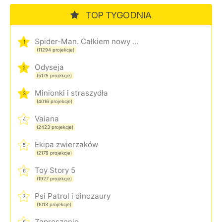
TOP TYGODNIA
Spider-Man. Całkiem nowy dzień
1
(11294 projekcje)
Odyseja
2
(5175 projekcje)
Minionki i straszydła
3
(4016 projekcje)
Vaiana
4
(2423 projekcje)
Ekipa zwierzaków
5
(2179 projekcje)
Toy Story 5
6
(1927 projekcje)
Psi Patrol i dinozaury
7
(1013 projekcje)
Zaproszenie