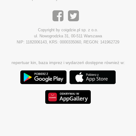
Copyright by coigdzie.pl sp. z o.o.
ul. Nowogrodzka 31, 00-511 Warszawa
NIP: 1182006143, KRS: 0000335060, REGON: 141962729
repertuar kin, baza imprez i wydarzeń dostępne również w: