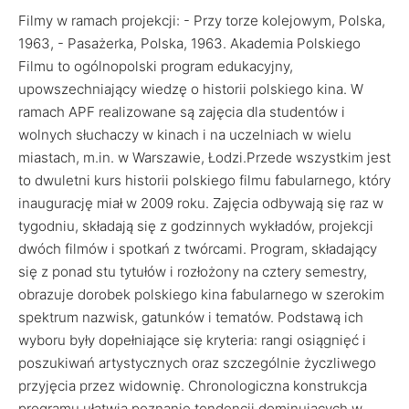
Filmy w ramach projekcji: - Przy torze kolejowym, Polska,
1963, - Pasażerka, Polska, 1963. Akademia Polskiego
Filmu to ogólnopolski program edukacyjny,
upowszechniający wiedzę o historii polskiego kina. W
ramach APF realizowane są zajęcia dla studentów i
wolnych słuchaczy w kinach i na uczelniach w wielu
miastach, m.in. w Warszawie, Łodzi.Przede wszystkim jest
to dwuletni kurs historii polskiego filmu fabularnego, który
inaugurację miał w 2009 roku. Zajęcia odbywają się raz w
tygodniu, składają się z godzinnych wykładów, projekcji
dwóch filmów i spotkań z twórcami. Program, składający
się z ponad stu tytułów i rozłożony na cztery semestry,
obrazuje dorobek polskiego kina fabularnego w szerokim
spektrum nazwisk, gatunków i tematów. Podstawą ich
wyboru były dopełniające się kryteria: rangi osiągnięć i
poszukiwań artystycznych oraz szczególnie życzliwego
przyjęcia przez widownię. Chronologiczna konstrukcja
programu ułatwia poznanie tendencji dominujących w