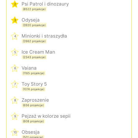
Psi Patrol i dinozaury
2
(8522 projekcje)
Odyseja
3
(3920 projekcje)
Minionki i straszydła
4
(2662 projekcje)
Ice Cream Man
5
(2343 projekcje)
Vaiana
6
(1165 projekcje)
Toy Story 5
7
(1074 projekcje)
Zaproszenie
8
(656 projekcje)
Pejzaż w kolorze sepii
9
(608 projekcje)
Obsesja
10
(501 projekcje)