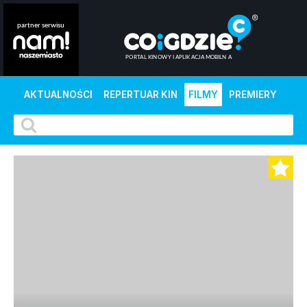
AKTUALNOŚCI
REPERTUAR KIN
FILMY
PREMIERY