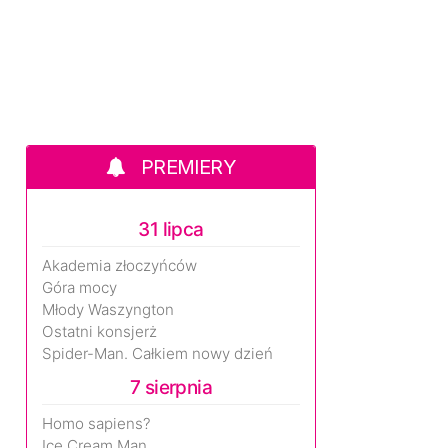
PREMIERY
31 lipca
Akademia złoczyńców
Góra mocy
Młody Waszyngton
Ostatni konsjerż
Spider-Man. Całkiem nowy dzień
7 sierpnia
Homo sapiens?
Ice Cream Man