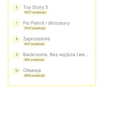
Toy Story 5
6
(1927 projekcje)
Psi Patrol i dinozaury
7
(1013 projekcje)
Zaproszenie
8
(947 projekcje)
Backrooms. Bez wyjścia (wersja rozszerzona)
9
(691 projekcje)
Obsesja
10
(609 projekcje)