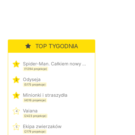
TOP TYGODNIA
Spider-Man. Całkiem nowy dzień
1
(11294 projekcje)
Odyseja
2
(5175 projekcje)
Minionki i straszydła
3
(4016 projekcje)
Vaiana
4
(2423 projekcje)
Ekipa zwierzaków
5
(2179 projekcje)