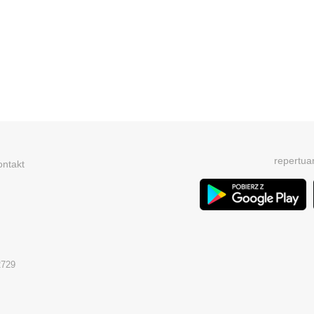
repertua
ontakt
2729