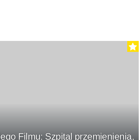
ego Filmu: Szpital przemienienia,