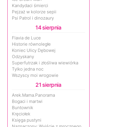
Kandydaci śmierci
Pejzaż w kolorze sepii
Psi Patrol i dinozaury
14 sierpnia
Flavia de Luce
Historie równoległe
Koniec Ulicy Dębowej
Odzyskany
Superfutrzak i złośliwa wiewiórka
Tylko jedna noc
Wszyscy moi wrogowie
21 sierpnia
Arek.Mama.Panorama
Bogaci i martwi
Buntownik
Kręciołek
Księga pustyni
Naznaczony: Wyjście z mrocznego wymiaru