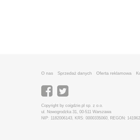
O nas
Sprzedaż danych
Oferta reklamowa
K
Copyright by coigdzie.pl sp. z o.o.
ul. Nowogrodzka 31, 00-511 Warszawa
NIP: 1182006143, KRS: 0000335060, REGON: 14196