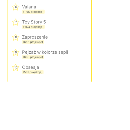
Vaiana
6
(1165 projekcje)
Toy Story 5
7
(1074 projekcje)
Zaproszenie
8
(656 projekcje)
Pejzaż w kolorze sepii
9
(608 projekcje)
Obsesja
10
(501 projekcje)