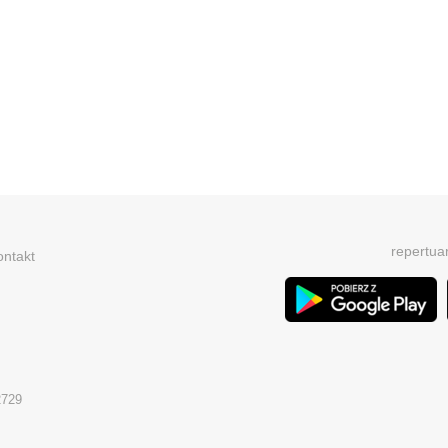
repertua
ontakt
2729