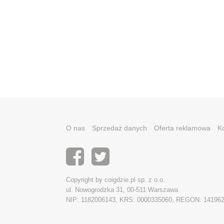
O nas
Sprzedaż danych
Oferta reklamowa
K
Copyright by coigdzie.pl sp. z o.o.
ul. Nowogrodzka 31, 00-511 Warszawa
NIP: 1182006143, KRS: 0000335060, REGON: 14196