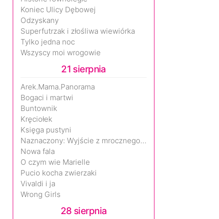
Koniec Ulicy Dębowej
Odzyskany
Superfutrzak i złośliwa wiewiórka
Tylko jedna noc
Wszyscy moi wrogowie
21 sierpnia
Arek.Mama.Panorama
Bogaci i martwi
Buntownik
Kręciołek
Księga pustyni
Naznaczony: Wyjście z mrocznego wymiaru
Nowa fala
O czym wie Marielle
Pucio kocha zwierzaki
Vivaldi i ja
Wrong Girls
28 sierpnia