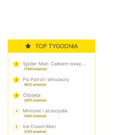
TOP TYGODNIA
Spider-Man. Całkiem nowy dzień
1
(11384 projekcje)
Psi Patrol i dinozaury
2
(8522 projekcje)
Odyseja
3
(3920 projekcje)
Minionki i straszydła
4
(2662 projekcje)
Ice Cream Man
5
(2343 projekcje)