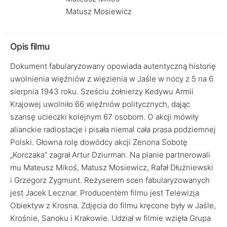
Matusz Mosiewicz
Opis filmu
Dokument fabularyzowany opowiada autentyczną historię
uwolnienia więźniów z więzienia w Jaśle w nocy z 5 na 6
sierpnia 1943 roku. Sześciu żołnierzy Kedywu Armii
Krajowej uwolniło 66 więźniów politycznych, dając
szansę ucieczki kolejnym 67 osobom. O akcji mówiły
alianckie radiostacje i pisała niemal cała prasa podziemnej
Polski. Głowna rolę dowódcy akcji Zenona Sobotę
„Korczaka” zagrał Artur Dziurman. Na planie partnerowali
mu Mateusz Mikoś, Matusz Mosiewicz, Rafał Dłużniewski
i Grzegorz Zygmunt. Reżyserem scen fabularyzowanych
jest Jacek Lecznar. Producentem filmu jest Telewizja
Obiektyw z Krosna. Zdjęcia do filmu kręcone były w Jaśle,
Krośnie, Sanoku i Krakowie. Udział w filmie wzięła Grupa