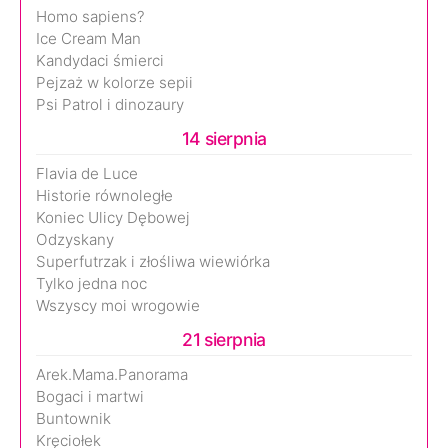
Homo sapiens?
Ice Cream Man
Kandydaci śmierci
Pejzaż w kolorze sepii
Psi Patrol i dinozaury
14 sierpnia
Flavia de Luce
Historie równoległe
Koniec Ulicy Dębowej
Odzyskany
Superfutrzak i złośliwa wiewiórka
Tylko jedna noc
Wszyscy moi wrogowie
21 sierpnia
Arek.Mama.Panorama
Bogaci i martwi
Buntownik
Kręciołek