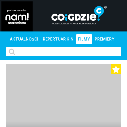
AKTUALNOŚCI
REPERTUAR KIN
FILMY
PREMIERY