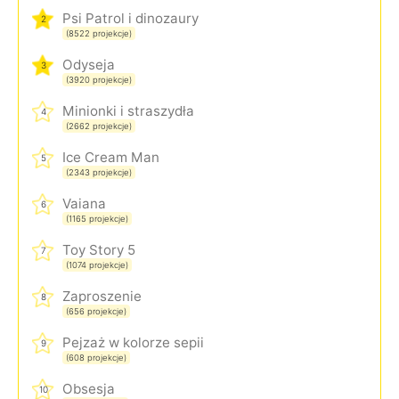
Psi Patrol i dinozaury
2
(8522 projekcje)
Odyseja
3
(3920 projekcje)
Minionki i straszydła
4
(2662 projekcje)
Ice Cream Man
5
(2343 projekcje)
Vaiana
6
(1165 projekcje)
Toy Story 5
7
(1074 projekcje)
Zaproszenie
8
(656 projekcje)
Pejzaż w kolorze sepii
9
(608 projekcje)
Obsesja
10