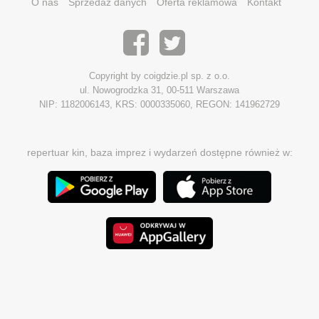
O nas
Sprzedaż danych
Oferta reklamowa
Kontakt
Copyright by coigdzie.pl sp. z o.o.
ul. Nowogrodzka 31, 00-511 Warszawa
NIP: 1182006143, KRS: 0000335060, REGON: 141962729
repertuar kin, baza imprez i wydarzeń dostępne również w: