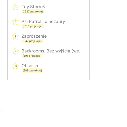
Toy Story 5
6
(1927 projekcje)
Psi Patrol i dinozaury
7
(1013 projekcje)
Zaproszenie
8
(947 projekcje)
Backrooms. Bez wyjścia (wersja rozszerzona)
9
(691 projekcje)
Obsesja
10
(609 projekcje)