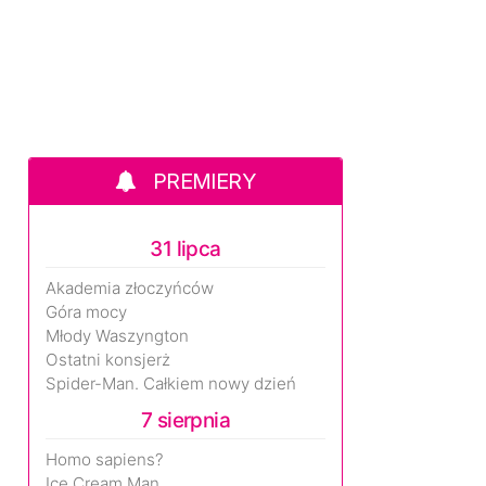
PREMIERY
31 lipca
Akademia złoczyńców
Góra mocy
Młody Waszyngton
Ostatni konsjerż
Spider-Man. Całkiem nowy dzień
7 sierpnia
Homo sapiens?
Ice Cream Man