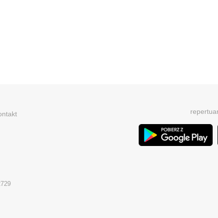
repertua
ontakt
2729