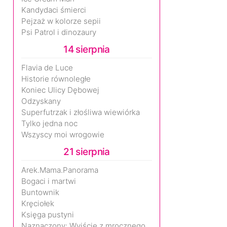
Kandydaci śmierci
Pejzaż w kolorze sepii
Psi Patrol i dinozaury
14 sierpnia
Flavia de Luce
Historie równoległe
Koniec Ulicy Dębowej
Odzyskany
Superfutrzak i złośliwa wiewiórka
Tylko jedna noc
Wszyscy moi wrogowie
21 sierpnia
Arek.Mama.Panorama
Bogaci i martwi
Buntownik
Kręciołek
Księga pustyni
Naznaczony: Wyjście z mrocznego wymiaru