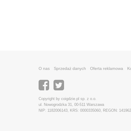
O nas
Sprzedaż danych
Oferta reklamowa
K
Copyright by coigdzie.pl sp. z o.o.
ul. Nowogrodzka 31, 00-511 Warszawa
NIP: 1182006143, KRS: 0000335060, REGON: 14196