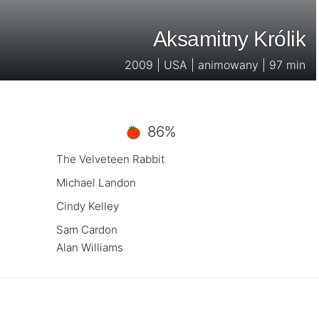
Aksamitny Królik
2009 | USA | animowany | 97 min
86%
The Velveteen Rabbit
Michael Landon
Cindy Kelley
Sam Cardon
Alan Williams