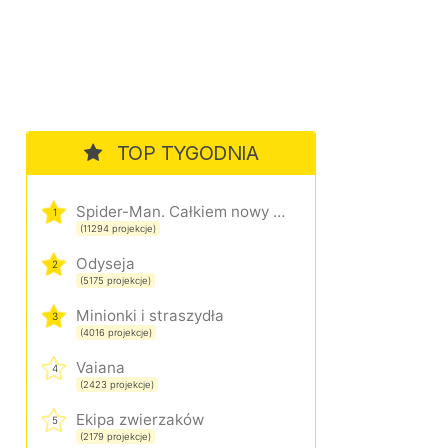
TOP TYGODNIA
Spider-Man. Całkiem nowy dzień
1
(11294 projekcje)
Odyseja
2
(5175 projekcje)
Minionki i straszydła
3
(4016 projekcje)
Vaiana
4
(2423 projekcje)
Ekipa zwierzaków
5
(2179 projekcje)