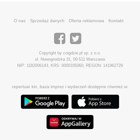
O nas
Sprzedaż danych
Oferta reklamowa
Kontakt
Copyright by coigdzie.pl sp. z o.o.
ul. Nowogrodzka 31, 00-511 Warszawa
NIP: 1182006143, KRS: 0000335060, REGON: 141962729
repertuar kin, baza imprez i wydarzeń dostępne również w: