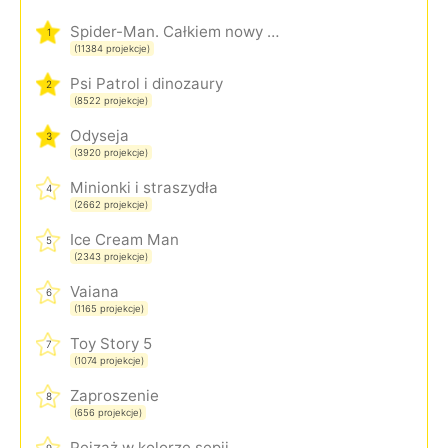
Spider-Man. Całkiem nowy dzień
1
(11384 projekcje)
Psi Patrol i dinozaury
2
(8522 projekcje)
Odyseja
3
(3920 projekcje)
Minionki i straszydła
4
(2662 projekcje)
Ice Cream Man
5
(2343 projekcje)
Vaiana
6
(1165 projekcje)
Toy Story 5
7
(1074 projekcje)
Zaproszenie
8
(656 projekcje)
Pejzaż w kolorze sepii