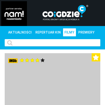
AKTUALNOŚCI
REPERTUAR KIN
FILMY
PREMIERY