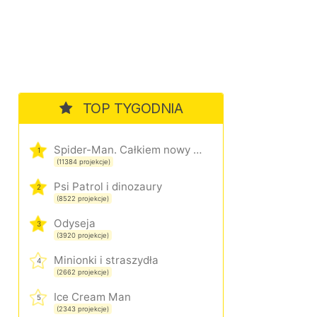
TOP TYGODNIA
Spider-Man. Całkiem nowy dzień
1
(11384 projekcje)
Psi Patrol i dinozaury
2
(8522 projekcje)
Odyseja
3
(3920 projekcje)
Minionki i straszydła
4
(2662 projekcje)
Ice Cream Man
5
(2343 projekcje)