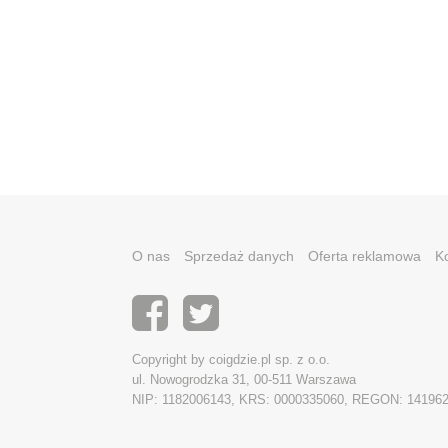
O nas
Sprzedaż danych
Oferta reklamowa
K
Copyright by coigdzie.pl sp. z o.o.
ul. Nowogrodzka 31, 00-511 Warszawa
NIP: 1182006143, KRS: 0000335060, REGON: 14196