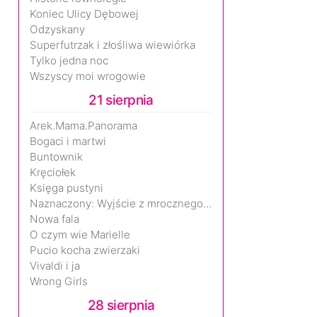
Koniec Ulicy Dębowej
Odzyskany
Superfutrzak i złośliwa wiewiórka
Tylko jedna noc
Wszyscy moi wrogowie
21 sierpnia
Arek.Mama.Panorama
Bogaci i martwi
Buntownik
Kręciołek
Księga pustyni
Naznaczony: Wyjście z mrocznego wymiaru
Nowa fala
O czym wie Marielle
Pucio kocha zwierzaki
Vivaldi i ja
Wrong Girls
28 sierpnia