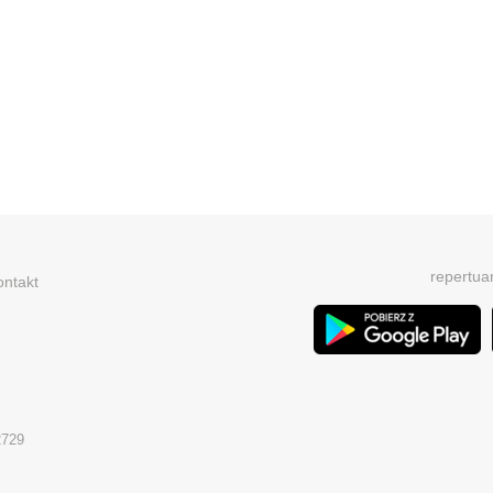
repertua
ontakt
2729