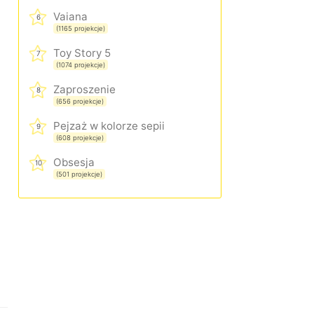
Vaiana
6
(1165 projekcje)
Toy Story 5
7
(1074 projekcje)
Zaproszenie
8
(656 projekcje)
Pejzaż w kolorze sepii
9
(608 projekcje)
Obsesja
10
(501 projekcje)