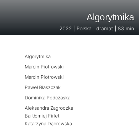
Algorytmika
2022 | Polska | dramat | 83 min
Algorytmika
Marcin Piotrowski
Marcin Piotrowski
Paweł Błaszczak
Dominika Podczaska
Aleksandra Zagrodzka
Bartłomiej Firlet
Katarzyna Dąbrowska