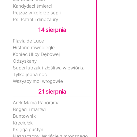
Kandydaci śmierci
Pejzaż w kolorze sepii
Psi Patrol i dinozaury
14 sierpnia
Flavia de Luce
Historie równoległe
Koniec Ulicy Dębowej
Odzyskany
Superfutrzak i złośliwa wiewiórka
Tylko jedna noc
Wszyscy moi wrogowie
21 sierpnia
Arek.Mama.Panorama
Bogaci i martwi
Buntownik
Kręciołek
Księga pustyni
Naznaczony: Wyjście z mrocznego wymiaru