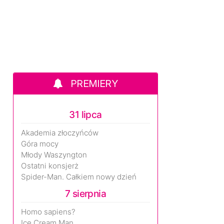
PREMIERY
31 lipca
Akademia złoczyńców
Góra mocy
Młody Waszyngton
Ostatni konsjerż
Spider-Man. Całkiem nowy dzień
7 sierpnia
Homo sapiens?
Ice Cream Man