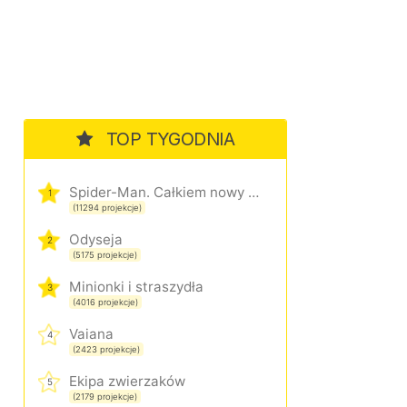
TOP TYGODNIA
Spider-Man. Całkiem nowy dzień
1
(11294 projekcje)
Odyseja
2
(5175 projekcje)
Minionki i straszydła
3
(4016 projekcje)
Vaiana
4
(2423 projekcje)
Ekipa zwierzaków
5
(2179 projekcje)