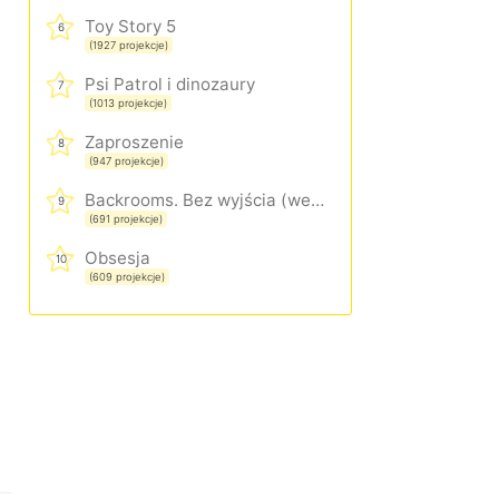
Toy Story 5
6
(1927 projekcje)
Psi Patrol i dinozaury
7
(1013 projekcje)
Zaproszenie
8
(947 projekcje)
Backrooms. Bez wyjścia (wersja rozszerzona)
9
(691 projekcje)
Obsesja
10
(609 projekcje)