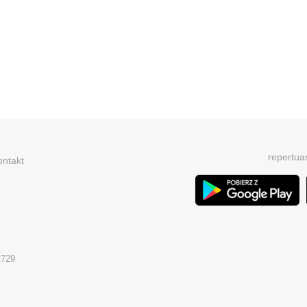
repertua
ontakt
2729