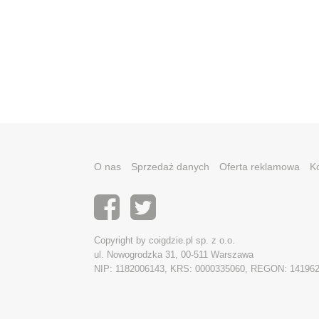
O nas
Sprzedaż danych
Oferta reklamowa
K
Copyright by coigdzie.pl sp. z o.o.
ul. Nowogrodzka 31, 00-511 Warszawa
NIP: 1182006143, KRS: 0000335060, REGON: 14196