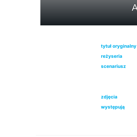
A
tytuł oryginalny
reżyseria
scenariusz
zdjęcia
występują