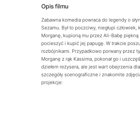
Opis filmu
Zabawna komedia powraca do legendy o słynn
Sezamu. Był to poczciwy, niegłupi człowiek, 
Morganę, kupioną mu przez Ali-Babę piękną t
pocieszyć i kupić jej papugę. W trakcie pos
rozbójnikami. Przypadkowo porwany przez tyc
Morganę z rąk Kassima, pokonał go i uszczęś
dziełem reżysera, ale jest wart obejrzenia dl
szczegóły scenograficzne i znakomite zdjęc
projekcje: