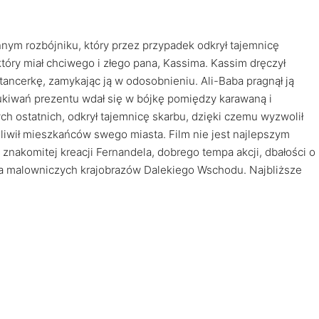
ym rozbójniku, który przez przypadek odkrył tajemnicę
który miał chciwego i złego pana, Kassima. Kassim dręczył
ancerkę, zamykając ją w odosobnieniu. Ali-Baba pragnął ją
zukiwań prezentu wdał się w bójkę pomiędzy karawaną i
h ostatnich, odkrył tajemnicę skarbu, dzięki czemu wyzwolił
liwił mieszkańców swego miasta. Film nie jest najlepszym
a znakomitej kreacji Fernandela, dobrego tempa akcji, dbałości o
ia malowniczych krajobrazów Dalekiego Wschodu. Najbliższe