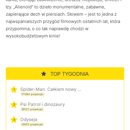
łzy. „Alienoid” to dzieło monumentalne, zabawne,
zapierające dech w piersiach. Słowem – jest to jedna z
najwspanialszych przygód filmowych ostatnich lat, która
przypomina, o co tak naprawdę chodzi w
wysokobudżetowym kinie!
TOP TYGODNIA
Spider-Man. Całkiem nowy dzień
1
(11384 projekcje)
Psi Patrol i dinozaury
2
(8522 projekcje)
Odyseja
3
(3920 projekcje)