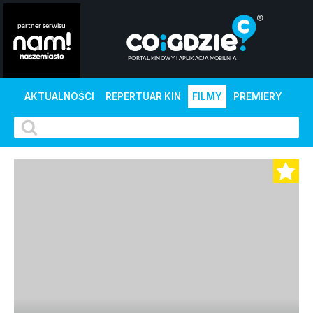
AKTUALNOŚCI
REPERTUAR KIN
FILMY
PREMIERY