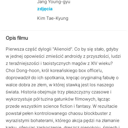
Jang Young-gyu
zdjęcia
Kim Tae-Kyung
Opis filmu
Pierwsza część dylogii "Alienoid". Co by się stało, gdyby
w jednej opowieści zmieścić androidy z przyszłości, ludzi
z teraźniejszości i taoistycznych magów z XIV wieku?
Choi Dong-hoon, król koreańskiego box office’u,
doprowadził do ich spotkania, kręcąc oryginalną fabułę o
walce dobra ze złem, w której stawką jest los naszego
świata. Historia obejmuje trzy płaszczyzny czasowe i
wykorzystuje pół tuzina gatunków filmowych, łącząc
przede wszystkim science fiction i fantasy. W rezultacie
powstał pełen kontrolowanego chaosu blockbuster z
wyrazistymi bohaterami, którego akcja pędzi na złamanie
karku, oferując zaskoczenie, dreszcz niepokoju, śmiech i