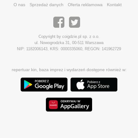
O nas
Sprzedaż danych
Oferta reklamowa
Kontakt
Copyright by coigdzie.pl sp. z o.o.
ul. Nowogrodzka 31, 00-511 Warszawa
NIP: 1182006143, KRS: 0000335060, REGON: 141962729
repertuar kin, baza imprez i wydarzeń dostępne również w: