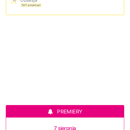
Obsesja
10
(501 projekcje)
PREMIERY
7 sierpnia