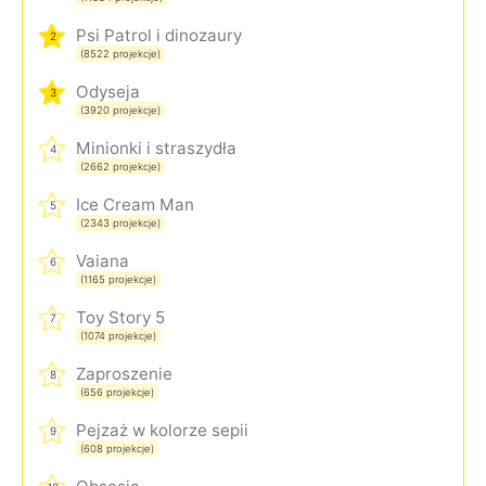
Psi Patrol i dinozaury
2
(8522 projekcje)
Odyseja
3
(3920 projekcje)
Minionki i straszydła
4
(2662 projekcje)
Ice Cream Man
5
(2343 projekcje)
Vaiana
6
(1165 projekcje)
Toy Story 5
7
(1074 projekcje)
Zaproszenie
8
(656 projekcje)
Pejzaż w kolorze sepii
9
(608 projekcje)