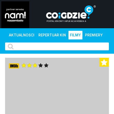
AKTUALNOŚCI
REPERTUAR KIN
FILMY
PREMIERY