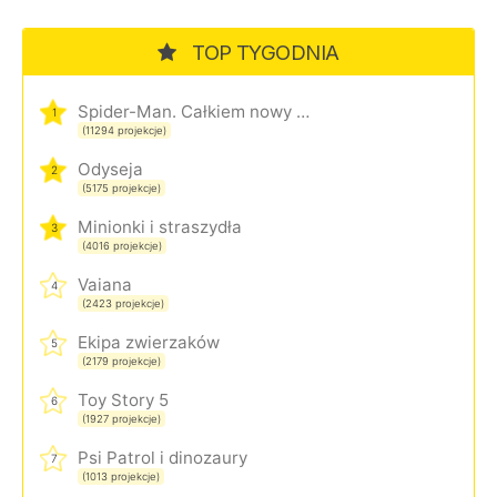
TOP TYGODNIA
Spider-Man. Całkiem nowy dzień
1
(11294 projekcje)
Odyseja
2
(5175 projekcje)
Minionki i straszydła
3
(4016 projekcje)
Vaiana
4
(2423 projekcje)
Ekipa zwierzaków
5
(2179 projekcje)
Toy Story 5
6
(1927 projekcje)
Psi Patrol i dinozaury
7
(1013 projekcje)