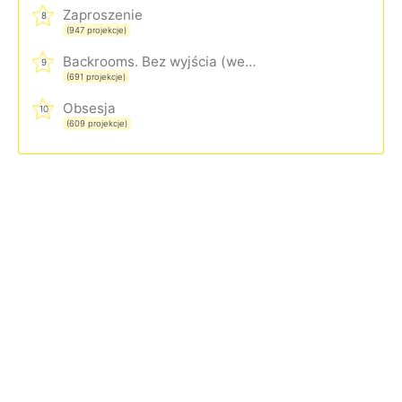
Zaproszenie
8
(947 projekcje)
Backrooms. Bez wyjścia (wersja rozszerzona)
9
(691 projekcje)
Obsesja
10
(609 projekcje)