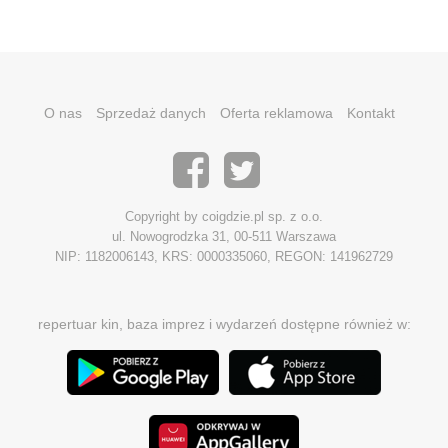
O nas
Sprzedaż danych
Oferta reklamowa
Kontakt
Copyright by coigdzie.pl sp. z o.o.
ul. Nowogrodzka 31, 00-511 Warszawa
NIP: 1182006143, KRS: 0000335060, REGON: 141962729
repertuar kin, baza imprez i wydarzeń dostępne również w: