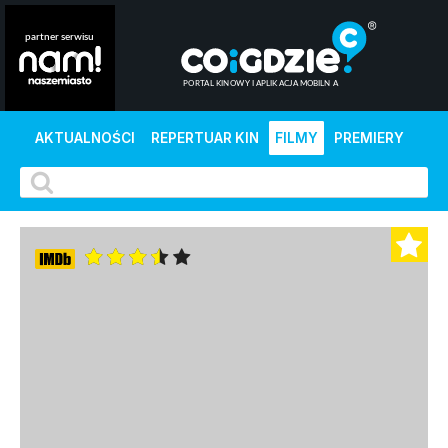
AKTUALNOŚCI
REPERTUAR KIN
FILMY
PREMIERY