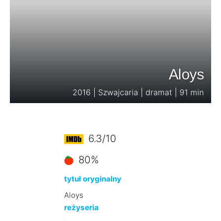
Aloys
2016 | Szwajcaria | dramat | 91 min
6.3/10
80%
tytuł oryginalny
Aloys
reżyseria