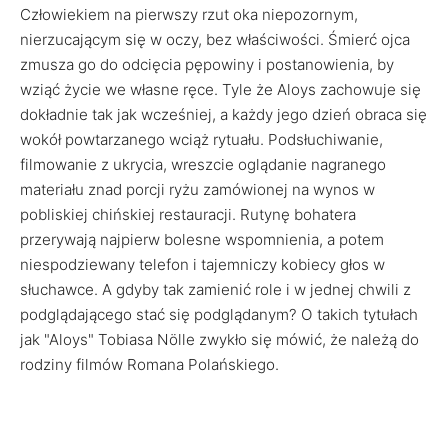
Człowiekiem na pierwszy rzut oka niepozornym,
nierzucającym się w oczy, bez właściwości. Śmierć ojca
zmusza go do odcięcia pępowiny i postanowienia, by
wziąć życie we własne ręce. Tyle że Aloys zachowuje się
dokładnie tak jak wcześniej, a każdy jego dzień obraca się
wokół powtarzanego wciąż rytuału. Podsłuchiwanie,
filmowanie z ukrycia, wreszcie oglądanie nagranego
materiału znad porcji ryżu zamówionej na wynos w
pobliskiej chińskiej restauracji. Rutynę bohatera
przerywają najpierw bolesne wspomnienia, a potem
niespodziewany telefon i tajemniczy kobiecy głos w
słuchawce. A gdyby tak zamienić role i w jednej chwili z
podglądającego stać się podglądanym? O takich tytułach
jak "Aloys" Tobiasa Nölle zwykło się mówić, że należą do
rodziny filmów Romana Polańskiego.