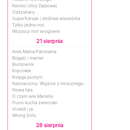
Koniec Ulicy Dębowej
Odzyskany
Superfutrzak i złośliwa wiewiórka
Tylko jedna noc
Wszyscy moi wrogowie
21 sierpnia
Arek.Mama.Panorama
Bogaci i martwi
Buntownik
Kręciołek
Księga pustyni
Naznaczony: Wyjście z mrocznego wymiaru
Nowa fala
O czym wie Marielle
Pucio kocha zwierzaki
Vivaldi i ja
Wrong Girls
28 sierpnia