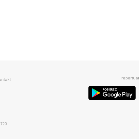
repertua
ontakt
2729