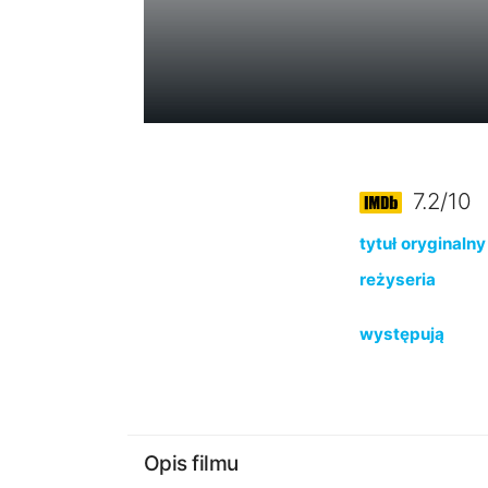
7.2/10
tytuł oryginalny
reżyseria
występują
Opis filmu