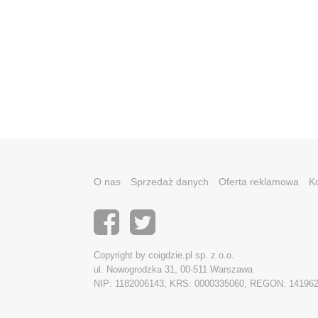
O nas
Sprzedaż danych
Oferta reklamowa
K
Copyright by coigdzie.pl sp. z o.o.
ul. Nowogrodzka 31, 00-511 Warszawa
NIP: 1182006143, KRS: 0000335060, REGON: 14196