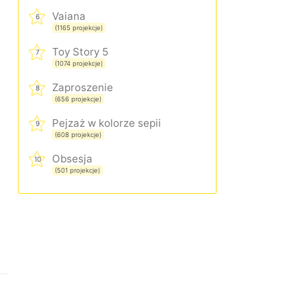
Vaiana
6
(1165 projekcje)
Toy Story 5
7
(1074 projekcje)
Zaproszenie
8
(656 projekcje)
Pejzaż w kolorze sepii
9
(608 projekcje)
Obsesja
10
(501 projekcje)