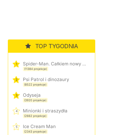
TOP TYGODNIA
Spider-Man. Całkiem nowy dzień
1
(11384 projekcje)
Psi Patrol i dinozaury
2
(8522 projekcje)
Odyseja
3
(3920 projekcje)
Minionki i straszydła
4
(2662 projekcje)
Ice Cream Man
5
(2343 projekcje)