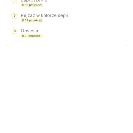
8
(656 projekcje)
Pejzaż w kolorze sepii
9
(608 projekcje)
Obsesja
10
(501 projekcje)