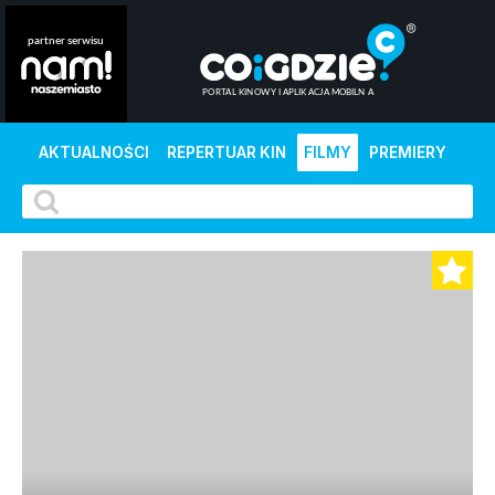
AKTUALNOŚCI
REPERTUAR KIN
FILMY
PREMIERY