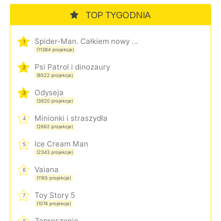
TOP TYGODNIA
Spider-Man. Całkiem nowy dzień
1
(11384 projekcje)
Psi Patrol i dinozaury
2
(8522 projekcje)
Odyseja
3
(3920 projekcje)
Minionki i straszydła
4
(2662 projekcje)
Ice Cream Man
5
(2343 projekcje)
Vaiana
6
(1165 projekcje)
Toy Story 5
7
(1074 projekcje)
Zaproszenie