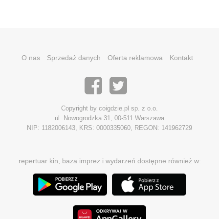
O nas
Sprzedaż danych
Oferta reklamowa
Kontakt
Copyright by coigdzie.pl sp. z o.o.
ul. Nowogrodzka 31, 00-511 Warszawa
NIP: 1182006143, KRS: 0000335060, REGON: 141962729
repertuar kin, baza imprez i wydarzeń dostępne również w: