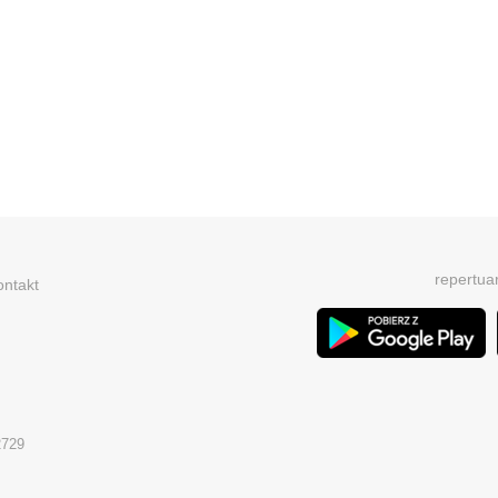
repertua
ontakt
2729