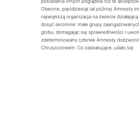
posiadania innych poglądów niż te akceptowan
Obecnie, pięćdziesiąt lat później Amnesty Inte
największą organizacja na świecie działającą
dosyć skromnie: małe grupy zaangażowanych i
globu, domagając się sprawiedliwości i uwo
zdeterminowany członek Amnesty dodzwonił si
Chruszczowem. Co zaskakujące, udało się.