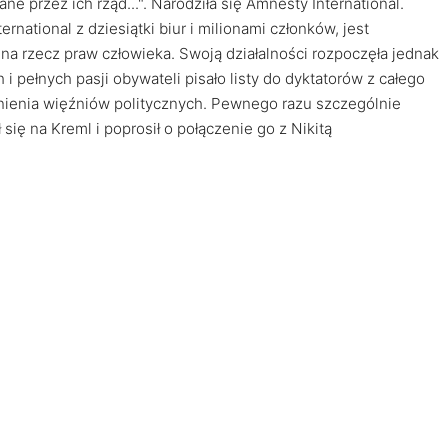
e przez ich rząd...". Narodziła się Amnesty International.
rnational z dziesiątki biur i milionami członków, jest
 na rzecz praw człowieka. Swoją działalności rozpoczęła jednak
 pełnych pasji obywateli pisało listy do dyktatorów z całego
lnienia więźniów politycznych. Pewnego razu szczególnie
ę na Kreml i poprosił o połączenie go z Nikitą