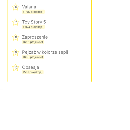
Vaiana
6
(1165 projekcje)
Toy Story 5
7
(1074 projekcje)
Zaproszenie
8
(656 projekcje)
Pejzaż w kolorze sepii
9
(608 projekcje)
Obsesja
10
(501 projekcje)