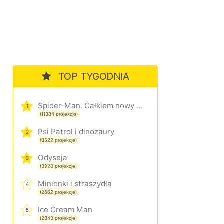
TOP TYGODNIA
Spider-Man. Całkiem nowy dzień
1
(11384 projekcje)
Psi Patrol i dinozaury
2
(8522 projekcje)
Odyseja
3
(3920 projekcje)
Minionki i straszydła
4
(2662 projekcje)
Ice Cream Man
5
(2343 projekcje)