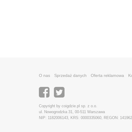
O nas
Sprzedaż danych
Oferta reklamowa
K
Copyright by coigdzie.pl sp. z o.o.
ul. Nowogrodzka 31, 00-511 Warszawa
NIP: 1182006143, KRS: 0000335060, REGON: 14196