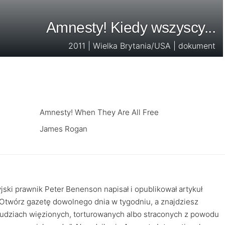
Amnesty! Kiedy wszyscy...
2011 | Wielka Brytania/USA | dokument
Amnesty! When They Are All Free
James Rogan
ki prawnik Peter Benenson napisał i opublikował artykuł
„Otwórz gazetę dowolnego dnia w tygodniu, a znajdziesz
 ludziach więzionych, torturowanych albo straconych z powodu