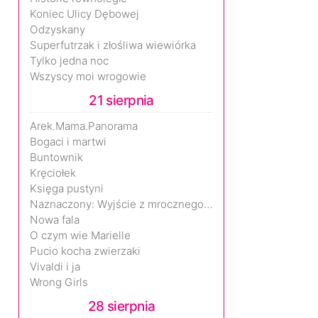
Koniec Ulicy Dębowej
Odzyskany
Superfutrzak i złośliwa wiewiórka
Tylko jedna noc
Wszyscy moi wrogowie
21 sierpnia
Arek.Mama.Panorama
Bogaci i martwi
Buntownik
Kręciołek
Księga pustyni
Naznaczony: Wyjście z mrocznego wymiaru
Nowa fala
O czym wie Marielle
Pucio kocha zwierzaki
Vivaldi i ja
Wrong Girls
28 sierpnia