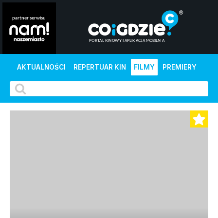
AKTUALNOŚCI
REPERTUAR KIN
FILMY
PREMIERY