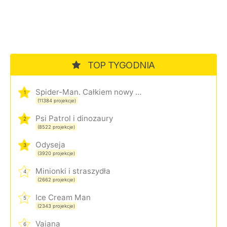
TOP TYGODNIA
Spider-Man. Całkiem nowy dzień
1
(11384 projekcje)
Psi Patrol i dinozaury
2
(8522 projekcje)
Odyseja
3
(3920 projekcje)
Minionki i straszydła
4
(2662 projekcje)
Ice Cream Man
5
(2343 projekcje)
Vaiana
6