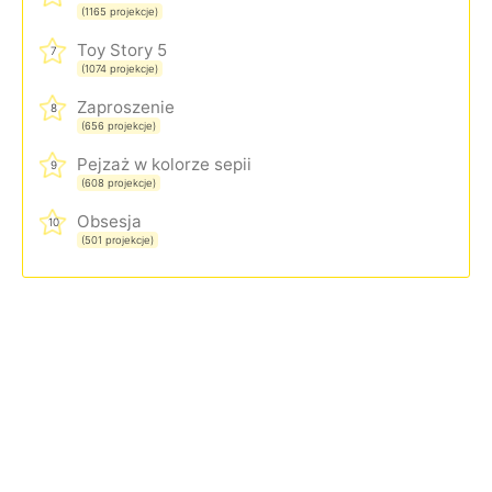
(1165 projekcje)
Toy Story 5
7
(1074 projekcje)
Zaproszenie
8
(656 projekcje)
Pejzaż w kolorze sepii
9
(608 projekcje)
Obsesja
10
(501 projekcje)